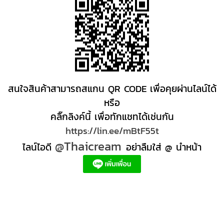
สนใจสินค้าสามารถสแกน QR CODE เพื่อคุยผ่านไลน์ได้
หรือ
คลิ๊กลิงค์นี้ เพื่อทักแชทได้เช่นกัน
https://lin.ee/mBtF55t
@Thaicream
ไลน์ไอดี
อย่าลืมใส่ @ นำหน้า
ผลิตภัณฑ์สปา Spa product ครีมสปา +ผลิต +สปา +ผลิต +สครับ สปา
สครับขัดผิว สครับผิว
+ราคาส่ง +สินค้า +สปา ผลิตภัณฑ์นวด น้ำมันนวดสปา +ผลิต +น้ำมันนวด +สครับขัดผิว +ขายส่ง
ผลิตภัณฑ์ สปา รับผลิตสครับขัดผิว ร้านขายผลิตภัณฑ์สปาภูเก็ต ผลิตภัณฑ์สปาไทย สินค้าส
ปา ผลิตภัณฑ์สปาออแกนิค ผลิตภัณฑ์สปาเชียงใหม่ ผลิตสปา รับผลิตสินค้าสปา สมุนไพรติด
แบรนด์ ผลิตภัณฑ์สปาตัว น้ำมันนวด สปา ผลิตภัณฑ์สปาหน้า ผลิตสครับ ขัดผิว ผลิตภัณฑ์ส