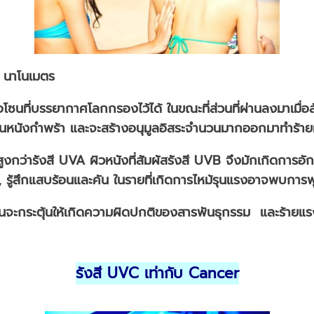
5 นาโนเมตร
โซนที่บรรยากาศโลกกรองไว้ได้ ในขณะที่ส่วนที่ผ่านลงมาเมื่อ
ชั้นหนังกำพร้า และจะสร้างอนุมูลอิสระจำนวนมากออกมาทำร้าย
นสูงกว่ารังสี UVA ผิวหนังที่สัมผัสรังสี UVB จึงมักเกิดการอ
ู้สึกแสบร้อนและคัน ในรายที่เกิดการไหม้รุนแรงอาจพบการพุ
นจะกระตุ้นให้เกิดความผิดปกติของสารพันธุกรรม และร้ายแรงถึ
รังสี UV
C
เท่ากับ
C
ancer