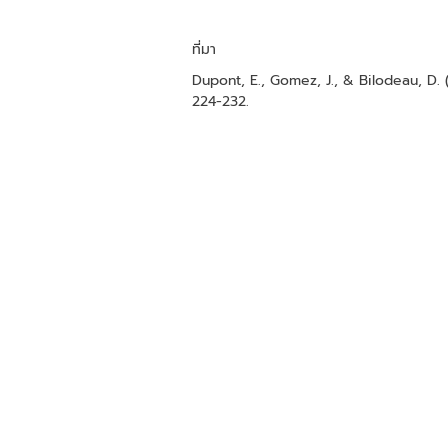
ที่มา
Dupont, E., Gomez, J., & Bilodeau, D. 
224-232.
รังสี UV คืออะไร
UVA = AGING คลื่นยาวทำผิวตั้งแต่หนังกำพร้า ลึกถึงผิวด้านใน ซึ่งมันยังทำลายความชุ่มชื้น
UVB = BURN คลื่นอาจไม่ลึกเท่า UVA แต่ทำให้ผิวเราเกรียม คล้ำ และ แสบแดงได้ง่าย
อย่าลืมมองหาครีมกันแดดที่มีค่าปกป้องแสง UVA&UVB นะค่ะ