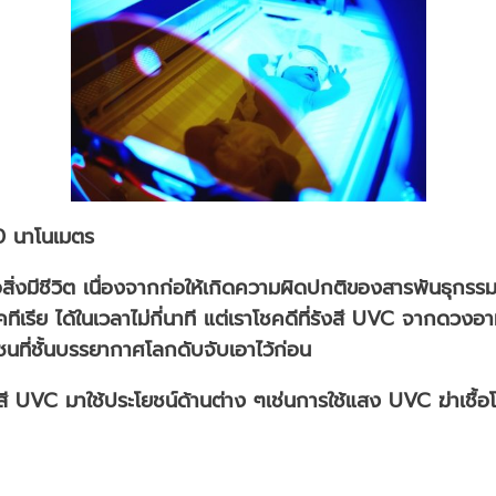
0 นาโนเมตร
ต่อสิ่งมีชีวิต เนื่องจากก่อให้เกิดความผิดปกติของสารพันธุกร
อแบคทีเรีย ได้ในเวลาไม่กี่นาที แต่เราโชคดีที่รังสี UVC จากดว
ซนที่ชั้นบรรยากาศโลกดับจับเอาไว้ก่อน
ี UVC มาใช้ประโยชน์ด้านต่าง ๆเช่นการใช้แสง UVC ฆ่าเชื้อโรค