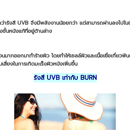
ว่ารังสี UVB จึงมีพลังงานน้อยกว่า แต่สามารถผ่านลงไปในชั้
ชั้นหนังแท้ที่อยู่ด้านล่าง
วนมากออกมาทำร้ายผิว โดยทำให้เซลล์ผิวและเนื้อเยื่อเกี่ยวพั
มเสี่ยงในการเกิดมะเร็งผิวหนังเพิ่มขึ้น
รังสี UV
B
เท่ากับ
B
URN