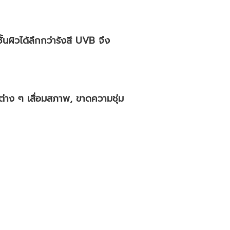
นผิวได้ลึกกว่ารังสี UVB จึง
นต่าง ๆ เสื่อมสภาพ, ขาดความชุ่ม