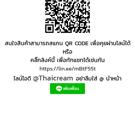
สนใจสินค้าสามารถสแกน QR CODE เพื่อคุยผ่านไลน์ได้
หรือ
คลิ๊กลิงค์นี้ เพื่อทักแชทได้เช่นกัน
https://lin.ee/mBtF55t
@Thaicream
ไลน์ไอดี
อย่าลืมใส่ @ นำหน้า
ผลิตภัณฑ์สปา Spa product ครีมสปา +ผลิต +สปา +ผลิต +สครับ สปา
สครับขัดผิว สครับผิว
+ราคาส่ง +สินค้า +สปา ผลิตภัณฑ์นวด น้ำมันนวดสปา +ผลิต +น้ำมันนวด +สครับขัดผิว +ขายส่ง
ผลิตภัณฑ์ สปา รับผลิตสครับขัดผิว ร้านขายผลิตภัณฑ์สปาภูเก็ต ผลิตภัณฑ์สปาไทย สินค้าส
ปา ผลิตภัณฑ์สปาออแกนิค ผลิตภัณฑ์สปาเชียงใหม่ ผลิตสปา รับผลิตสินค้าสปา สมุนไพรติด
แบรนด์ ผลิตภัณฑ์สปาตัว น้ำมันนวด สปา ผลิตภัณฑ์สปาหน้า ผลิตสครับ ขัดผิว ผลิตภัณฑ์ส
ปา คุณภาพสูง ราคาผลิตภัณฑ์สปาเท้า ครีมสปา สปาราคาส่ง รับผลิต ,ผลิตภัณฑ์นวดหน้า,
สครับขัดผิวขายส่ง รับผลิตสครับ, สินค้าสปา จตุจักรร้าน ขายส่ง สินค้าสปาออนไลท, น้ํามันนวด