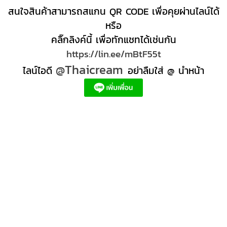
สนใจสินค้าสามารถสแกน QR CODE เพื่อคุยผ่านไลน์ได้
หรือ
คลิ๊กลิงค์นี้ เพื่อทักแชทได้เช่นกัน
https://lin.ee/mBtF55t
@Thaicream
ไลน์ไอดี
อย่าลืมใส่ @ นำหน้า
ผลิตภัณฑ์สปา Spa product ครีมสปา +ผลิต +สปา +ผลิต +สครับ สปา
สครับขัดผิว สครับผิว
+ราคาส่ง +สินค้า +สปา ผลิตภัณฑ์นวด น้ำมันนวดสปา +ผลิต +น้ำมันนวด +สครับขัดผิว +ขายส่ง
ผลิตภัณฑ์ สปา รับผลิตสครับขัดผิว ร้านขายผลิตภัณฑ์สปาภูเก็ต ผลิตภัณฑ์สปาไทย สินค้าส
ปา ผลิตภัณฑ์สปาออแกนิค ผลิตภัณฑ์สปาเชียงใหม่ ผลิตสปา รับผลิตสินค้าสปา สมุนไพรติด
แบรนด์ ผลิตภัณฑ์สปาตัว น้ำมันนวด สปา ผลิตภัณฑ์สปาหน้า ผลิตสครับ ขัดผิว ผลิตภัณฑ์ส
ปา คุณภาพสูง ราคาผลิตภัณฑ์สปาเท้า ครีมสปา สปาราคาส่ง รับผลิต ,ผลิตภัณฑ์นวดหน้า,
สครับขัดผิวขายส่ง รับผลิตสครับ, สินค้าสปา จตุจักรร้าน ขายส่ง สินค้าสปาออนไลท, น้ํามันนวด
สปายี่ห้อไหนดี, ครีมสปาเท้า ผลิตภัณฑ์สปาหน้า ครีมสปาหน้า รับทำครีม รับผลิตโลชั่น รับ
ผลิตครีม สร้างแบรนด์ ครีมแบรนด์ตัวเอง รับผลิตเวชสำอาง โรงงานรับผลิตเครื่องสําอาง
รับผลิตโลชั่นผิว รับผลิตแบรนด์ครีม บริษัทผลิตครีมดี ครีมสร้างแบรนด์ โรงงานผลิตมาร์ค
หน้า อยากทำครีม แบรนด์ตัวเอง อยากเป็นเจ้าของแบรนด์ครีม โรงงานผลิตเจลล้างหน้า ผลิต
เซรั่ม,อยากทําครีมขาย, โรงงานรับผลิตครีม สร้างแบรนด์, โรงงานผลิตครีมกันแดด สร้าง
แบรนด์, รับครีมจากโรงงาน, สั่งทำครีม, รับผลิตครีมรองพื้น, ผลิตสครับ, ผลิตโลชั่น, โรงงาน
ผลิตผลิตภัณฑ์สปา, รับผลิตครีมหน้าใส, โรงงานรับจ้างผลิต oem, ครีมทาใต้ตา ลดริ้วรอย,
ผลิตโฟมล้างหน้า มูสโฟมล้างหน้า gmp iso, eye cream ลดริ้วรอย, "ครีม ขัด ผิว", บริษัท