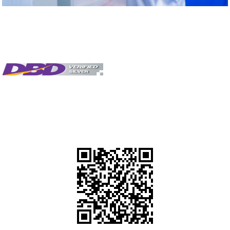
Tags: เทส, ทดสอบ, วิธีใช้, วิเคราะห์, ตรวจ, เช็ก, เชื้อ, โรงงานผลิตครีมที่ได้
มาตรฐาน, โรงงานที่ผลิตครีมดีดี, โรงงานgmp