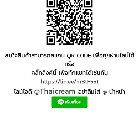
สนใจสินค้าสามารถสแกน QR CODE เพื่อคุยผ่านไลน์ได้
หรือ
คลิ๊กลิงค์นี้ เพื่อทักแชทได้เช่นกัน
https://lin.ee/mBtF55t
@Thaicream
ไลน์ไอดี
อย่าลืมใส่ @ นำหน้า
ผลิตภัณฑ์สปา Spa product ครีมสปา +ผลิต +สปา +ผลิต +สครับ สปา
สครับขัดผิว สครับผิว
+ราคาส่ง +สินค้า +สปา ผลิตภัณฑ์นวด น้ำมันนวดสปา +ผลิต +น้ำมันนวด +สครับขัดผิว +ขายส่ง
ผลิตภัณฑ์ สปา รับผลิตสครับขัดผิว ร้านขายผลิตภัณฑ์สปาภูเก็ต ผลิตภัณฑ์สปาไทย สินค้าส
ปา ผลิตภัณฑ์สปาออแกนิค ผลิตภัณฑ์สปาเชียงใหม่ ผลิตสปา รับผลิตสินค้าสปา สมุนไพรติด
แบรนด์ ผลิตภัณฑ์สปาตัว น้ำมันนวด สปา ผลิตภัณฑ์สปาหน้า ผลิตสครับ ขัดผิว ผลิตภัณฑ์ส