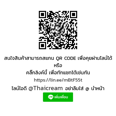
สนใจสินค้าสามารถสแกน QR CODE เพื่อคุยผ่านไลน์ได้
หรือ
คลิ๊กลิงค์นี้ เพื่อทักแชทได้เช่นกัน
https://lin.ee/mBtF55t
@Thaicream
ไลน์ไอดี
อย่าลืมใส่ @ นำหน้า
ผลิตภัณฑ์สปา Spa product ครีมสปา +ผลิต +สปา +ผลิต +สครับ สปา
สครับขัดผิว สครับผิว
+ราคาส่ง +สินค้า +สปา ผลิตภัณฑ์นวด น้ำมันนวดสปา +ผลิต +น้ำมันนวด +สครับขัดผิว +ขายส่ง