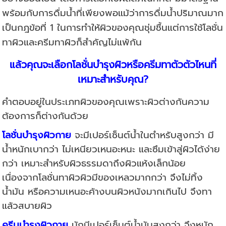
พร้อมกับการดื่มน้ำที่เพียงพอ
แม้ว่าการดื่มน้ำปริมาณมาก
เป็นกฎข้อที่ 1
ในการทำให้ผิวของคุณชุ่มชื้น
แต่การใช้โลชั่น
ทาผิวและครีมทาผิวก็สำคัญไม่แพ้กัน
แล้วคุณจะเลือกโลชั่นบำรุงผิวหรือครีมทาตัวตัวไหนที่
เหมาะสำหรับคุณ?
คำตอบอยู่ในประเภทผิวของคุณเพราะผิวต่างกันความ
ต้องการก็ต่างกันด้วย
โลชั่นบำรุงผิวกาย
จะมีเปอร์เซ็นต์น้ำในตำหรับสูงกว่า มี
น้ำหนักเบากว่า ไม่เหนียวเหนอะหนะ และซึมเข้าสู่ผิวได้ง่าย
กว่า เหมาะสำหรับผิวธรรมดาถึงผิวแห้งเล็กน้อย
เนื่องจากโลชั่นทาผิวผิวมีของเหลวมากกว่า จึงไม่ทิ้ง
น้ำมัน หรือความเหนอะค้างบนผิวหนังมากเกินไป จึงทา
แล้วสบายผิว
ครีมบำรุงผิวกาย
มักมีเปอร์เซ็นต์น้ำมันสูงกว่า จึงหนัก