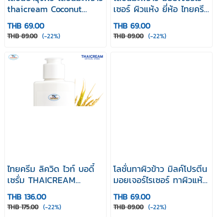
thaicream Coconut
เซอร์ ผิวแห้ง ยี่ห้อ ไทยครีม
Water Lotion 80g สูตร
บำรุงผิว thaicream
THB 69.00
THB 69.00
น้ำมันมะพร้าว ทาผิว บำรุง
Coconut Body Lotion
THB 89.00
(-22%)
THB 89.00
(-22%)
ผิวแห้ง โลชั่นทาผิวหอม
โลชั่นทาตัว spa ยี่ห้อ ไทย
ครีม โลชั่นซอง
ไทยครีม ลิควิด ไวท์ บอดี้
โลชั่นทาผิวข้าว มิลค์โปรตีน
เซรั่ม THAICREAM
มอยเจอร์ไรเซอร์ ทาผิวแห้ง
LIQUID WHITE BODY
ยี่ห้อไทยครีม Thaicream
THB 136.00
THB 69.00
SERUM
Rice Milk Body Lotion
THB 175.00
(-22%)
THB 89.00
(-22%)