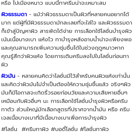
หรือ ไปเมืองหนาว แบบนี้ทาครีมน่าจะเหมาะสม
ผิวธรรมดา
- แม้ว่าผิวธรรมดาเป็นผิวที่หลายคนอยากได้
มาก แต่ผู้ที่มีผิวธรรมดามักละเลยที่จะใส่ใจ และผิวธรรมดา
ก็เข้าสู่ปัญหาผิว สารพัดได้ง่าย การเลือกใช้โลชั่นบำรุงผิว
เน้นเนื้อบางเบา แห้งไว ทาบำรุงหลังอาบน้ำน่าจะเพียงพอ
และคุณสามารถเพิ่มความชุ่มชื้นได้ในช่วงฤดูหนาวหาก
คุณรู้สึกว่าผิวแห้ง โดยการเติมครีมลงไปในโลชั่นก่อนทา
ผิว
ผิวมัน
- หลายคนคิดว่าโลชั่นมีไว้สำหรับคนผิวแห้งเท่านั้น
และคิดว่าผิวมันไม่จำเป็นต้องให้ความชุ่มชื้นแล้ว จริงๆผิว
มันก็มีโอกาสจะเกิดริ้วรอยก่อนวัยและความเสียหายอื่นๆ
เหมือนกับผิวอื่นๆ นะ การเลือกใช้โลชั่นบำรุงผิวหรือครีม
ทาตัว ส่วนใหญ่มักเลือกสูตรที่ปราศจากน้ำมัน หรือ ครีม
เจลเนื้อบางเบาที่มีเนื้อบางเบาเพื่อการบำรุงผิว
#โลชั่น #ครีมทาผิว #บอดี้โลชั่น
#โลชั่นทาผิว