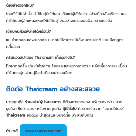
ต้องล้างออกไหม?
โดยทั่วไปไม่จำเป็น ให้ซึมสู่ผิวได้เลย เว้นแต่ผู้ใช้ต้องการล้างมือหลังบริการ และ
ถ้าใช้เยอะรู้สึกเหนอะหนะให้ใช้ทิชชู่ ซับอย่างเบาลงบนผิว อย่างเบามือ
ใช้กับคนผิวแพ้ง่ายได้หรือไม่?
แนะนำทดสอบเฉพาะจุดก่อน หากไม่มีอาการให้ใช้งานตามปกติ และเลือกสูตร
กลิ่นอ่อน
ครีมนวดสปาของ Thaicream เก็บอย่างไร?
ปิดฝาทุกครั้ง เก็บให้พ้นความร้อนและแสงแดดโดยตรง หลีกเลี่ยงการปนเปื้อน
น้ำในกระปุก อ่านคู่มือคำเตือนอย่างละเอียด
ติดต่อ Thaicream อย่างสละสลวย
หากคุณคือ
ร้านสปา/ผู้ประกอบการ
ที่ต้องการทดลอง
ครีมนวดสปา
ขนาด
ธุรกิจ (Bulk size) หรือหากคุณคือ
ผู้ใช้ทั่วไป
ที่อยากเริ่มจาก “ขนาดใช้เอง”
Thaicream
ยินดีแนะนำสูตรและขนาดที่เหมาะสมกับคุณ
เว็บไซต์:
www.thaicream.com