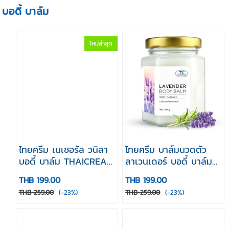
บอดี้ บาล์ม
ใหม่ล่าสุด
ไทยครีม เนเชอรัล วนิลา
ไทยครีม บาล์มนวดตัว
บอดี้ บาล์ม THAICREAM
ลาเวนเดอร์ บอดี้ บาล์ม
NATURAL VANILLA
(Thaicream Lavender
THB 199.00
THB 199.00
BODY BALM
Body Balm) สำหรับนวด
THB 259.00
(-23%)
THB 259.00
(-23%)
สปาและผิวแห้ง