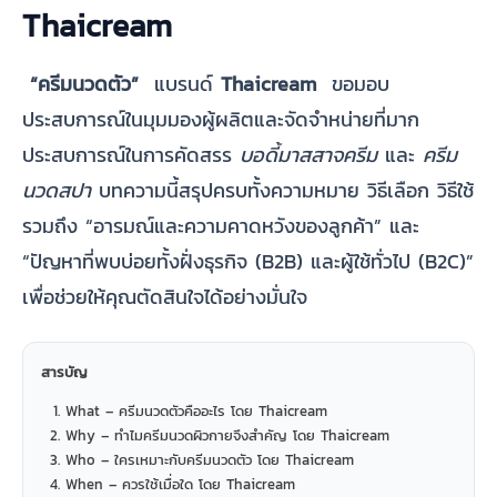
Thaicream
“ครีมนวดตัว”
แบรนด์
Thaicream
ขอมอบ
ประสบการณ์ในมุมมองผู้ผลิตและจัดจำหน่ายที่มาก
ประสบการณ์ในการคัดสรร
บอดี้มาสสาจครีม
และ
ครีม
นวดสปา
บทความนี้สรุปครบทั้งความหมาย วิธีเลือก วิธีใช้
รวมถึง “อารมณ์และความคาดหวังของลูกค้า” และ
“ปัญหาที่พบบ่อยทั้งฝั่งธุรกิจ (B2B) และผู้ใช้ทั่วไป (B2C)”
เพื่อช่วยให้คุณตัดสินใจได้อย่างมั่นใจ
สารบัญ
What – ครีมนวดตัวคืออะไร โดย Thaicream
Why – ทำไมครีมนวดผิวกายจึงสำคัญ โดย Thaicream
Who – ใครเหมาะกับครีมนวดตัว โดย Thaicream
When – ควรใช้เมื่อใด โดย Thaicream