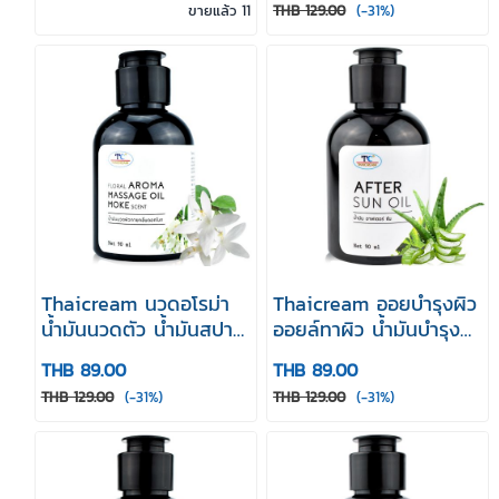
ขายแล้ว 11
THB 129.00
(-31%)
Thaicream นวดอโรม่า
Thaicream ออยบำรุงผิว
น้ำมันนวดตัว น้ำมันสปา
ออยล์ทาผิว น้ำมันบำรุง
กลิ่น ดอกโมก Floral
ผิว หลังออกแดด อาฟ
THB 89.00
THB 89.00
Aroma Massage Oil
เตอร์ ซัน ออย After Sun
THB 129.00
(-31%)
THB 129.00
(-31%)
Moke Scent 90 ml
Oil 90 ml นวดอโรม่า
เพื่อนวดอโรมา