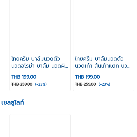
ไทยครีม บาล์มนวดตัว
ไทยครีม บาล์มนวดตัว
นวดอโรม่า บาล์ม นวดผิว
นวดเท้า ส้นเท้าแตก นวด
Thaicream Natural
อโรม่า นวดสปา บาล์ม
THB 199.00
THB 199.00
Winter Body Balm
กลิ่น ตะไคร้ Thaicream
THB 259.00
(-23%)
THB 259.00
(-23%)
140g
Natural Lemongrass
Body Balm 140g
เซลลูไลท์