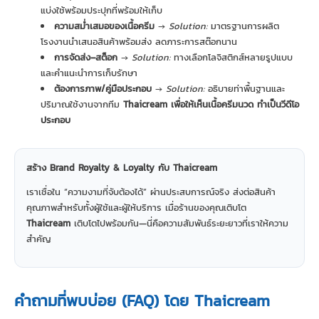
แบ่งใช้พร้อมประปุกที่พร้อมให้เก็บ
ความสม่ำเสมอของเนื้อครีม
→
Solution:
มาตรฐานการผลิต
โรงงานนำเสนอสินค้าพร้อมส่ง ลดภาระการสต๊อกนาน
การจัดส่ง–สต็อก
→
Solution:
ทางเลือกโลจิสติกส์หลายรูปแบบ
และคำแนะนำการเก็บรักษา
ต้องการภาพ/คู่มือประกอบ
→
Solution:
อธิบายท่าพื้นฐานและ
ปริมาณใช้งานจากทีม
Thaicream เพื่อให้เห็นเนื้อครีมนวด ทำเป็นวีดีโอ
ประกอบ
สร้าง Brand Royalty & Loyalty กับ Thaicream
เราเชื่อใน “ความงามที่จับต้องได้” ผ่านประสบการณ์จริง ส่งต่อสินค้า
คุณภาพสำหรับทั้งผู้ใช้และผู้ให้บริการ เมื่อร้านของคุณเติบโต
Thaicream
เติบโตไปพร้อมกัน—นี่คือความสัมพันธ์ระยะยาวที่เราให้ความ
สำคัญ
คำถามที่พบบ่อย (FAQ) โดย Thaicream