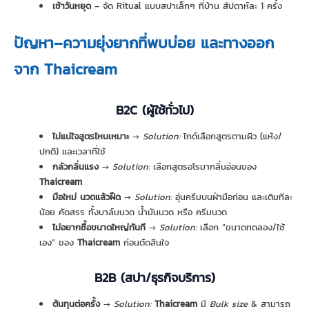
เช้าวันหยุด
– จัด Ritual แบบสปาเล็กๆ ที่บ้าน สัปดาห์ละ 1 ครั้ง
ปัญหา–ความยุ่งยากที่พบบ่อย และทางออก
จาก Thaicream
B2C (ผู้ใช้ทั่วไป)
ไม่แน่ใจสูตรไหนเหมาะ
→
Solution:
ไกด์เลือกสูตรตามผิว (แห้ง/
ปกติ) และเวลาที่ใช้
กลัวกลิ่นแรง
→
Solution:
เลือกสูตรอโรมากลิ่นอ่อนของ
Thaicream
มือใหม่ นวดแล้วฝืด
→
Solution:
อุ่นครีมบนฝ่ามือก่อน และเติมทีละ
น้อย คัดสรร ทั้งบาล์มนวด น้ำมันนวด หรือ ครีมนวด
ไม่อยากซื้อขนาดใหญ่ทันที
→
Solution:
เลือก “ขนาดทดลอง/ใช้
เอง” ของ
Thaicream
ก่อนตัดสินใจ
B2B (สปา/ธุรกิจบริการ)
ต้นทุนต่อครั้ง
→
Solution:
Thaicream
มี
Bulk size
& สามารถ