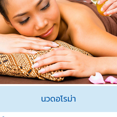
นวดอโรม่า