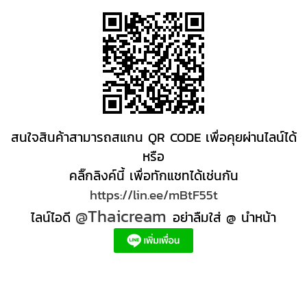
สนใจสินค้าสามารถสแกน QR CODE เพื่อคุยผ่านไลน์ได้
หรือ
คลิ๊กลิงค์นี้ เพื่อทักแชทได้เช่นกัน
https://lin.ee/mBtF55t
@Thaicream
ไลน์ไอดี
อย่าลืมใส่ @ นำหน้า
ผลิตภัณฑ์สปา Spa product ครีมสปา +ผลิต +สปา +ผลิต +สครับ สปา
สครับขัดผิว สครับผิว
+ราคาส่ง +สินค้า +สปา ผลิตภัณฑ์นวด น้ำมันนวดสปา +ผลิต +น้ำมันนวด +สครับขัดผิว +ขายส่ง
ผลิตภัณฑ์ สปา รับผลิตสครับขัดผิว ร้านขายผลิตภัณฑ์สปาภูเก็ต ผลิตภัณฑ์สปาไทย สินค้าส
ปา ผลิตภัณฑ์สปาออแกนิค ผลิตภัณฑ์สปาเชียงใหม่ ผลิตสปา รับผลิตสินค้าสปา สมุนไพรติด