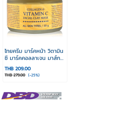
ไทยครีม มาร์คหน้า วิตามิน
ซี มาร์คคอลลาเจน มาส์ก
ผิว spa มาร์คผิวหน้า
THB 209.00
thaicream collagen &
THB 279.00
(-25%)
vitamin c facial clay
mask