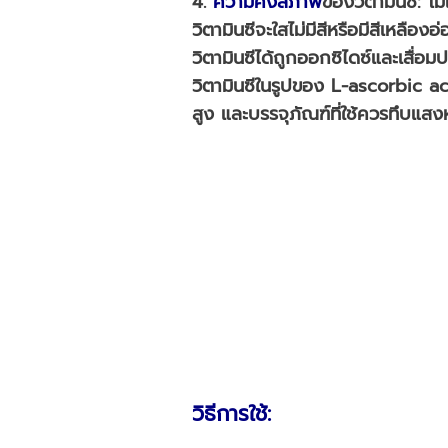
4.
ความคงสภาพ
ของวิตามินซี
:
โมเ
วิตามินซีจะใสไม่มีสีหรือมีสีเหลืองอ
วิตามินซีได้ถูกออกซิไดซ์และเสื่
วิตามินซีในรูปของ L-ascorbic 
สูง และบรรจุภัณฑ์ที่ใช้ควรทึบแสง
วิธีการใช้
: