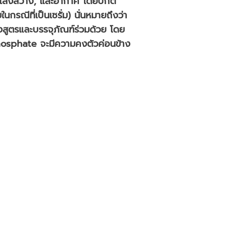
, แสงสว่าง, และอากาศ โดยปกติ
ในกรณีที่เป็นเซรั่ม) นั่นหมายถึงว่า
งสูตรและบรรจุภัณฑ์ร่วมด้วย โดย
hosphate จะมีความคงตัวค่อนข้าง