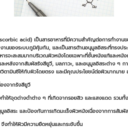
corbic acid) เป็นสารอาหารที่มีความสำคัญต่อการทำงานของร
นของระบบภูมิคุ้มกัน, และเป็นสารต้านอนุมูลอิสระที่ทรงประส
ารจะสะสมมากบริเวณผิวหนังโดยเฉพาะที่ชั้นหนังแท้และหนังกำ
และหลังจากสัมผัสรังสียูวี, มลภาวะ, และอนุมูลอิสระต่าง ๆ กา
ยเติมวิตามินซีให้กับผิวโดยตรง และมีคุณประโยชน์ต่อผิวมากมาย 
องจากรังสียูวี
จึงทำให้จุดด่างดำต่าง ๆ ที่เกิดจากรอยสิว และแสงแดด รวมทั
ลอิสระ และป้องกันการเกิดมะเร็งผิวหนังเนื่องจากการสัมผัสรั
จึงทำให้ผิวมีความยืดหยุ่นและกระชับขึ้น