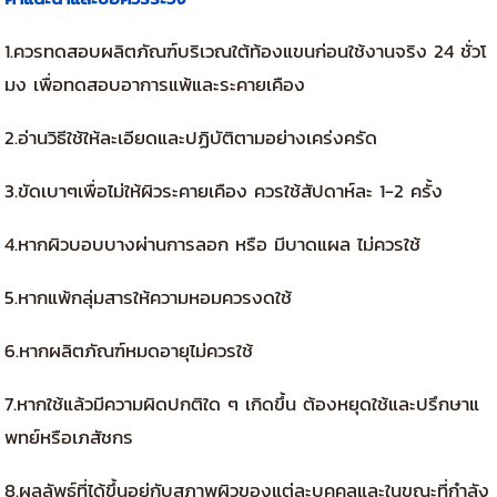
1.ควรทดสอบผลิตภัณฑ์บริเวณใต้ท้องแขนก่อนใช้งานจริง 24 ชั่วโ
มง เพื่อทดสอบอาการแพ้และระคายเคือง
2.อ่านวิธีใช้ให้ละเอียดและปฏิบัติตามอย่างเคร่งครัด
3.ขัดเบาๆเพื่อไม่ให้ผิวระคายเคือง ควรใช้สัปดาห์ละ 1-2 ครั้ง
4.หากผิวบอบบางผ่านการลอก หรือ มีบาดแผล ไม่ควรใช้
5.หากแพ้กลุ่มสารให้ความหอมควรงดใช้
6.หากผลิตภัณฑ์หมดอายุไม่ควรใช้
7.หากใช้แล้วมีความผิดปกติใด ๆ เกิดขึ้น ต้องหยุดใช้และปรึกษาแ
พทย์หรือเภสัชกร
8.ผลลัพธ์ที่ได้ขึ้นอยู่กับสภาพผิวของแต่ละบุคคลและในขณะที่กำลัง