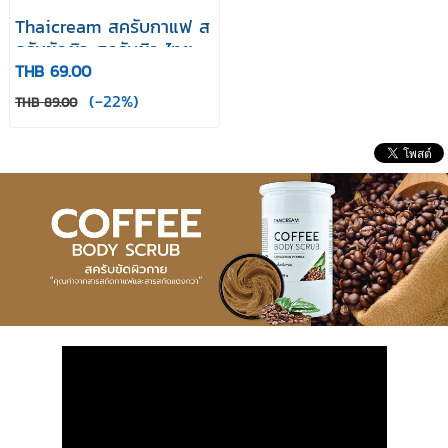
Thaicream สครับกาแฟ ส
ครับขัดผิว สครับผิว ไทย
THB 69.00
ครีม ครีมขัดผิว ขัดขี้ไคล
Coffee Body Scrub 40 g
(-22%)
THB 89.00