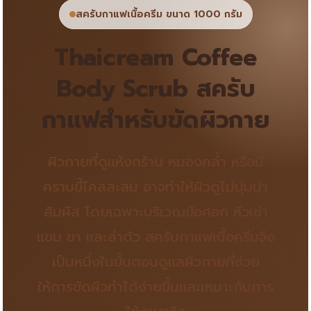
สครับกาแฟเนื้อครีม ขนาด 1000 กรัม
Thaicream Coffee
Body Scrub สครับ
กาแฟสำหรับขัดผิวกาย
ผิวกายที่ดูแห้งกร้าน หมองคล้ำ หรือมี
คราบขี้ไคลสะสม อาจทำให้ผิวดูไม่นุ่มน่า
สัมผัส โดยเฉพาะบริเวณข้อศอก หัวเข่า
แขน ขา และลำตัว สครับกาแฟเนื้อครีมจึง
เป็นหนึ่งในขั้นตอนดูแลผิวกายที่ช่วย
ให้การขัดผิวทำได้ง่ายขึ้นและเหมาะกับการ