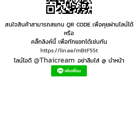
สนใจสินค้าสามารถสแกน QR CODE เพื่อคุยผ่านไลน์ได้
หรือ
คลิ๊กลิงค์นี้ เพื่อทักแชทได้เช่นกัน
https://lin.ee/mBtF55t
@Thaicream
ไลน์ไอดี
อย่าลืมใส่ @ นำหน้า
ผลิตภัณฑ์สปา Spa product ครีมสปา +ผลิต +สปา +ผลิต +สครับ สปา
สครับขัดผิว สครับผิว
+ราคาส่ง +สินค้า +สปา ผลิตภัณฑ์นวด น้ำมันนวดสปา +ผลิต +น้ำมันนวด +สครับขัดผิว +ขายส่ง
ผลิตภัณฑ์ สปา รับผลิตสครับขัดผิว ร้านขายผลิตภัณฑ์สปาภูเก็ต ผลิตภัณฑ์สปาไทย สินค้าส
ปา ผลิตภัณฑ์สปาออแกนิค ผลิตภัณฑ์สปาเชียงใหม่ ผลิตสปา รับผลิตสินค้าสปา สมุนไพรติด
แบรนด์ ผลิตภัณฑ์สปาตัว น้ำมันนวด สปา ผลิตภัณฑ์สปาหน้า ผลิตสครับ ขัดผิว ผลิตภัณฑ์ส
ปา คุณภาพสูง ราคาผลิตภัณฑ์สปาเท้า ครีมสปา สปาราคาส่ง รับผลิต ,ผลิตภัณฑ์นวดหน้า,
สครับขัดผิวขายส่ง รับผลิตสครับ, สินค้าสปา จตุจักรร้าน ขายส่ง สินค้าสปาออนไลท, น้ํามันนวด
สปายี่ห้อไหนดี, ครีมสปาเท้า ผลิตภัณฑ์สปาหน้า ครีมสปาหน้า รับทำครีม รับผลิตโลชั่น รับ
ผลิตครีม สร้างแบรนด์ ครีมแบรนด์ตัวเอง รับผลิตเวชสำอาง โรงงานรับผลิตเครื่องสําอาง
รับผลิตโลชั่นผิว รับผลิตแบรนด์ครีม บริษัทผลิตครีมดี ครีมสร้างแบรนด์ โรงงานผลิตมาร์ค
หน้า อยากทำครีม แบรนด์ตัวเอง อยากเป็นเจ้าของแบรนด์ครีม โรงงานผลิตเจลล้างหน้า ผลิต
เซรั่ม,อยากทําครีมขาย, โรงงานรับผลิตครีม สร้างแบรนด์, โรงงานผลิตครีมกันแดด สร้าง