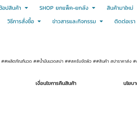
ช้อปสินค้า
SHOP ยกแพ็ค-ยกลัง
สินค้ามาใหม่
วิธีการสั่งซื้อ
ข่าวสารและกิจกรรม
ติดต่อเรา
ผลิตภัณฑ์นวด ##น้ำมันนวดสปา ##สครับขัดผิว ##สินค้า สปาราคาส่ง ##เกล
เงื่อนไขการคืนสินค้า
นโยบา