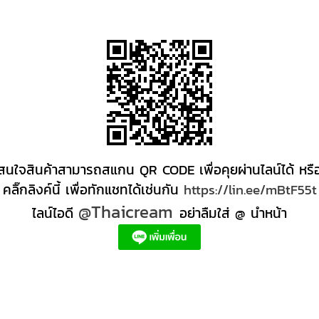
สนใจสินค้าสามารถสแกน QR CODE เพื่อคุยผ่านไลน์ได้ หรื
คลิ๊กลิงค์นี้ เพื่อทักแชทได้เช่นกัน
https://lin.ee/mBtF55t
@Thaicream
ไลน์ไอดี
อย่าลืมใส่ @ นำหน้า
ส่ง +สินค้า +สปา ผลิตภัณฑ์นวด น้ำมันนวดสปา +ผลิต +น้ำมันนวด +สครับขัดผิว +ขายส่ง ผลิตภ
ตภัณฑ์สปาตัว น้ำมันนวด สปา ผลิตภัณฑ์สปาหน้า ผลิตสครับ ขัดผิว ผลิตภัณฑ์ส ปา คุณภาพสูง
หนดี, ครีมสปาเท้า ผลิตภัณฑ์สปาหน้า ครีมสปาหน้า รับทำครีม รับผลิตโลชั่น รับผลิตครีม สร้าง
ด์ตัวเอง อยากเป็นเจ้าของแบรนด์ครีม โรงงานผลิตเจลล้างหน้า ผลิตเซรั่ม,อยากทําครีมขาย, 
รีมหน้าใส, โรงงานรับจ้างผลิต oem, ครีมทาใต้ตา ลดริ้วรอย, ผลิตโฟมล้างหน้า มูสโฟมล้างหน้า g