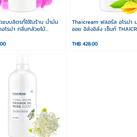
ดแบบลิตรที่ใช้ในร้าน น้ำมัน
Thaicream ฟลอรัล อโรม่า 
โรม่า กลิ่นกล้วยไม้
ออย อิลังอิลัง เซ็นท์ THAI
am Floral Aroma Massage
FLORAL AROMA MASSAGE
hid Scent
YLANGYLANG SCENT
.00
THB 428.00