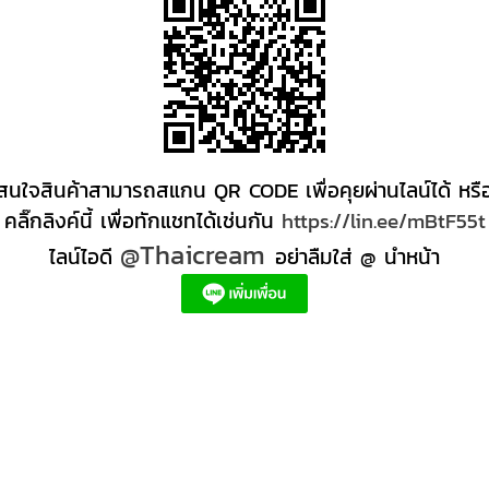
สนใจสินค้าสามารถสแกน QR CODE เพื่อคุยผ่านไลน์ได้ หรื
คลิ๊กลิงค์นี้ เพื่อทักแชทได้เช่นกัน
https://lin.ee/mBtF55t
@Thaicream
ไลน์ไอดี
อย่าลืมใส่ @ นำหน้า
ส่ง +สินค้า +สปา ผลิตภัณฑ์นวด น้ำมันนวดสปา +ผลิต +น้ำมันนวด +สครับขัดผิว +ขายส่ง ผลิตภ
ตภัณฑ์สปาตัว น้ำมันนวด สปา ผลิตภัณฑ์สปาหน้า ผลิตสครับ ขัดผิว ผลิตภัณฑ์ส ปา คุณภาพสูง
หนดี, ครีมสปาเท้า ผลิตภัณฑ์สปาหน้า ครีมสปาหน้า รับทำครีม รับผลิตโลชั่น รับผลิตครีม สร้าง
ด์ตัวเอง อยากเป็นเจ้าของแบรนด์ครีม โรงงานผลิตเจลล้างหน้า ผลิตเซรั่ม,อยากทําครีมขาย, 
รีมหน้าใส, โรงงานรับจ้างผลิต oem, ครีมทาใต้ตา ลดริ้วรอย, ผลิตโฟมล้างหน้า มูสโฟมล้างหน้า g
ream, ไทยครีม #สร้างแบรนด์ #สร้างแบรนด์ครีม #รับสร้างแบรนด์ #สร้างแบรนด์ตัวเอง #ทําแบ
#รับผลิตครีม #รับผลิตครีม #thaicream #thailandspa #thaispa #thaimassage #thaibea
้างแบรนด์ ไทยครีม
ผลิตเครื่องสำอาง รับผลิตครีม "รับผลิต มาส์กหน้า" รับผลิตเครื่องสำอาง รับสร
วใส ผลิตครีมผิวขาว รับผลิตแบรนด์ บริษัทผลิตเครื่องสําอาง "รับผลิต ลิปบำรุง" ลิปกลอส "บร