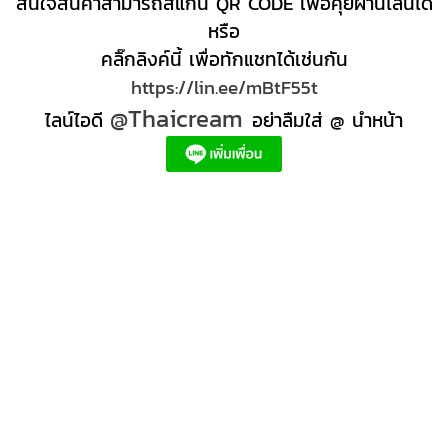
สนใจสินค้าสามารถสแกน QR CODE เพื่อคุยผ่านไลน์ได้
หรือ
คลิ๊กลิงค์นี้ เพื่อทักแชทได้เช่นกัน
https://lin.ee/mBtF55t
@Thaicream
ไลน์ไอดี
อย่าลืมใส่ @ นำหน้า
ผลิตภัณฑ์สปา Spa product ครีมสปา +ผลิต +สปา +ผลิต +สครับ สปา
สครับขัดผิว สครับผิว
+ราคาส่ง +สินค้า +สปา ผลิตภัณฑ์นวด น้ำมันนวดสปา +ผลิต +น้ำมันนวด +สครับขัดผิว +ขายส่ง
ผลิตภัณฑ์ สปา รับผลิตสครับขัดผิว ร้านขายผลิตภัณฑ์สปาภูเก็ต ผลิตภัณฑ์สปาไทย สินค้าส
ปา ผลิตภัณฑ์สปาออแกนิค ผลิตภัณฑ์สปาเชียงใหม่ ผลิตสปา รับผลิตสินค้าสปา สมุนไพรติด
แบรนด์ ผลิตภัณฑ์สปาตัว น้ำมันนวด สปา ผลิตภัณฑ์สปาหน้า ผลิตสครับ ขัดผิว ผลิตภัณฑ์ส
ปา คุณภาพสูง ราคาผลิตภัณฑ์สปาเท้า ครีมสปา สปาราคาส่ง รับผลิต ,ผลิตภัณฑ์นวดหน้า,
สครับขัดผิวขายส่ง รับผลิตสครับ, สินค้าสปา จตุจักรร้าน ขายส่ง สินค้าสปาออนไลท, น้ํามันนวด
สปายี่ห้อไหนดี, ครีมสปาเท้า ผลิตภัณฑ์สปาหน้า ครีมสปาหน้า รับทำครีม รับผลิตโลชั่น รับ
ผลิตครีม สร้างแบรนด์ ครีมแบรนด์ตัวเอง รับผลิตเวชสำอาง โรงงานรับผลิตเครื่องสําอาง
รับผลิตโลชั่นผิว รับผลิตแบรนด์ครีม บริษัทผลิตครีมดี ครีมสร้างแบรนด์ โรงงานผลิตมาร์ค
หน้า อยากทำครีม แบรนด์ตัวเอง อยากเป็นเจ้าของแบรนด์ครีม โรงงานผลิตเจลล้างหน้า ผลิต
เซรั่ม,อยากทําครีมขาย, โรงงานรับผลิตครีม สร้างแบรนด์, โรงงานผลิตครีมกันแดด สร้าง
แบรนด์, รับครีมจากโรงงาน, สั่งทำครีม, รับผลิตครีมรองพื้น, ผลิตสครับ, ผลิตโลชั่น, โรงงาน
ผลิตผลิตภัณฑ์สปา, รับผลิตครีมหน้าใส, โรงงานรับจ้างผลิต oem, ครีมทาใต้ตา ลดริ้วรอย,
ผลิตโฟมล้างหน้า มูสโฟมล้างหน้า gmp iso, eye cream ลดริ้วรอย, "ครีม ขัด ผิว", บริษัท
oem เครื่องสําอาง, ลดริ้วรอยใต้ตา ครีมอาบูติน ฝ้า, vit c เซ รั่ ม, centella extract คือ,