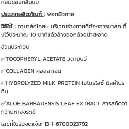
หอมของกลิ่นนม
ประเภทผลิตภัณฑ์
: พอกผิวกาย
วิธีใช้ :
ทามาส์คโคลน บริเวณร่างกายที่ต้องการมาส์ค ทิ้
งไว้ประมาณ 10 นาทีแล้วล้างออกด้วยน้ำสะอาด
ส่วนประกอบ
✅TOCOPHERYL ACETATE วิตามินอี
✅COLLAGEN คอลลาเจน
✅HYDROLYZED MILK PROTEIN ไฮโดรไลซ์ มิลค์โปร
ทีน
✅ALOE BARBADENSIS LEAF EXTRACT สารสกัดจา
กว่านหางจระเข้
เลขที่ใบรับจดแจ้ง: 13-1-6700023792