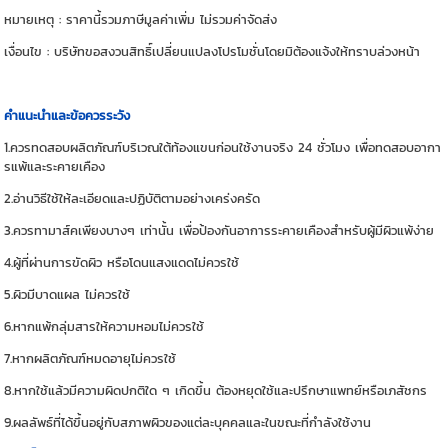
หมายเหตุ : ราคานี้รวมภาษีมูลค่าเพิ่ม ไม่รวมค่าจัดส่ง
เงื่อนไข : บริษัทขอสงวนสิทธิ์เปลี่ยนแปลงโปรโมชั่นโดยมิต้องแจ้งให้ทราบล่วงหน้า
คำแนะนำและข้อควรระวัง
1.ควรทดสอบผลิตภัณฑ์บริเวณใต้ท้องแขนก่อนใช้งานจริง 24 ชั่วโมง เพื่อทดสอบอากา
รแพ้และระคายเคือง
2.อ่านวิธีใช้ให้ละเอียดและปฏิบัติตามอย่างเคร่งครัด
3.ควรทามาส์คเพียงบางๆ เท่านั้น เพื่อป้องกันอาการระคายเคืองสำหรับผู้มีผิวแพ้ง่าย
4.ผู้ที่ผ่านการขัดผิว หรือโดนแสงแดดไม่ควรใช้
5.ผิวมีบาดแผล ไม่ควรใช้
6.หากแพ้กลุ่มสารให้ความหอมไม่ควรใช้
7.หากผลิตภัณฑ์หมดอายุไม่ควรใช้
8.หากใช้แล้วมีความผิดปกติใด ๆ เกิดขึ้น ต้องหยุดใช้และปรึกษาแพทย์หรือเภสัชกร
9.ผลลัพธ์ที่ได้ขึ้นอยู่กับสภาพผิวของแต่ละบุคคลและในขณะที่กำลังใช้งาน