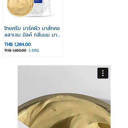
ไทยครีม มาร์คผิว มาส์กคอ
ลลาเจน มิลค์ กลิ่นนม มาส์
กผิว thaicream collagen
THB 1,284.00
milk body clay mask
THB 1,480.00
(-13%)