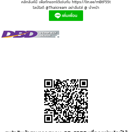
คลิ๊กลิงค์นี้ เพื่อทักแชทได้เช่นกัน https://lin.ee/mBtF55t
ไลน์ไอดี @Thaicream อย่าลืมใส่ @ นำหน้า