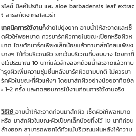
รไลซ์ มิลค์โปรทีน และ aloe barbadensis leaf extrac
t สารสกัดจากอโลเวร่า
เทคนิคการใช้งาน
ก็ง่ายไม่ยุ่งยาก อาบน้ำให้สะอาดและเช็
ดผิวให้พอหมาด ควรมาร์คผิวกายในขณะเปียกหรือผิวห
มาด โดยตักมาร์คเพียงเล็กน้อยแล้วทามาส์คโคลนเพียง
บางๆ ให้ทั่วบริเวณผิว ยกเว้นบริเวณที่บอบบาง โดยทาทิ้
งไว้ประมาณ 10 นาทีแล้วล้างออกด้วยน้ำสะอาดแล้วทาบ
ำรุงผิวเพิ่มความชุ่มชื้นหลังมาร์คผิวตามปกติ ไม่ควรมา
ร์คผิวในขณะที่ผิวแห้งๆ โดยมาส์กผิวอย่างน้อยอาทิตย์ล
ะ 1-2 ครั้ง และทดสอบการใช้งานก่อนการใช้งานจริง
วิธีใช้
อาบน้ำให้สะอาดก่อนมาส์กผิว เช็ดผิวให้พอหมาด
หรือ มาส์กผิวในขณะผิวเปียกเล็กน้อยทิ้งไว้ 10 นาทีก่อน
ล้างออก สามารถพอกได้ทั่วแม้บริเวณแผ่นหลังให้ความ