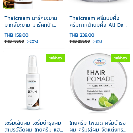
Thaicream มาร์คมะขาม
Thaicream ครีมนมผึ้ง
มากส์มะขาม มาร์คหน้า
ครีมทาหน้านมผึ้ง All Day
บับเบิ้ล อควา มาส์ค ไทย
Vitamin & Fruity Cream
THB 159.00
THB 239.00
ครีม Bubble Aqua Mask
ออล เดย์ วิตามิน แอนด์ ฟ
THB 199.00
(-20%)
THB 259.00
(-8%)
30g
รุ๊ตตี้ ครีม 15g
ใหม่ล่าสุด
ใหม่ล่าสุด
เซรั่มเส้นผม เซรั่มบำรุงผม
ไทยครีม โพเมด ครีมบำรุง
สเปรย์ฉีดผม ไทยครีม แฮร์
ผม ครีมใส่ผม จัดแต่งทรง