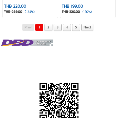
เซรั่มThaicream hair
ผม ครีมใส่ผมหอม โพเมด
THB 220.00
THB 199.00
serum
เซ็ตผม บำรุงผมเสีย ไม่
THB 289.00
(-24%)
THB 220.00
(-10%)
เหนียว ยี่ห้อ ไทยครีม
thaicream hair pomade
hair natural
Prev
1
2
3
4
5
Next