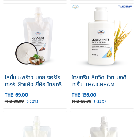
โลชั่นทาตัว spa ยี่ห้อ ไทย
ครีม โลชั่นซอง
โลชั่นมะพร้าว มอยเจอร์ไร
ไทยครีม ลิควิด ไวท์ บอดี้
เซอร์ ผิวแห้ง ยี่ห้อ ไทยครีม
เซรั่ม THAICREAM
บำรุงผิว thaicream
LIQUID WHITE BODY
THB 69.00
THB 136.00
Coconut Body Lotion
SERUM
THB 89.00
(-22%)
THB 175.00
(-22%)