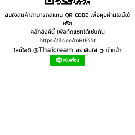
สนใจสินค้าสามารถสแกน QR CODE เพื่อคุยผ่านไลน์ได้
หรือ
คลิ๊กลิงค์นี้ เพื่อทักแชทได้เช่นกัน
https://lin.ee/mBtF55t
@Thaicream
ไลน์ไอดี
อย่าลืมใส่ @ นำหน้า
ผลิตภัณฑ์สปา Spa product ครีมสปา +ผลิต +สปา +ผลิต +สครับ สปา
สครับขัดผิว สครับผิว
+ราคาส่ง +สินค้า +สปา ผลิตภัณฑ์นวด น้ำมันนวดสปา +ผลิต +น้ำมันนวด +สครับขัดผิว +ขายส่ง
ผลิตภัณฑ์ สปา รับผลิตสครับขัดผิว ร้านขายผลิตภัณฑ์สปาภูเก็ต ผลิตภัณฑ์สปาไทย สินค้าส
ปา ผลิตภัณฑ์สปาออแกนิค ผลิตภัณฑ์สปาเชียงใหม่ ผลิตสปา รับผลิตสินค้าสปา สมุนไพรติด
แบรนด์ ผลิตภัณฑ์สปาตัว น้ำมันนวด สปา ผลิตภัณฑ์สปาหน้า ผลิตสครับ ขัดผิว ผลิตภัณฑ์ส
ปา คุณภาพสูง ราคาผลิตภัณฑ์สปาเท้า ครีมสปา สปาราคาส่ง รับผลิต ,ผลิตภัณฑ์นวดหน้า,
สครับขัดผิวขายส่ง รับผลิตสครับ, สินค้าสปา จตุจักรร้าน ขายส่ง สินค้าสปาออนไลท, น้ํามันนวด
สปายี่ห้อไหนดี, ครีมสปาเท้า ผลิตภัณฑ์สปาหน้า ครีมสปาหน้า รับทำครีม รับผลิตโลชั่น รับ
ผลิตครีม สร้างแบรนด์ ครีมแบรนด์ตัวเอง รับผลิตเวชสำอาง โรงงานรับผลิตเครื่องสําอาง
รับผลิตโลชั่นผิว รับผลิตแบรนด์ครีม บริษัทผลิตครีมดี ครีมสร้างแบรนด์ โรงงานผลิตมาร์ค
หน้า อยากทำครีม แบรนด์ตัวเอง อยากเป็นเจ้าของแบรนด์ครีม โรงงานผลิตเจลล้างหน้า ผลิต
เซรั่ม,อยากทําครีมขาย, โรงงานรับผลิตครีม สร้างแบรนด์, โรงงานผลิตครีมกันแดด สร้าง
แบรนด์, รับครีมจากโรงงาน, สั่งทำครีม, รับผลิตครีมรองพื้น, ผลิตสครับ, ผลิตโลชั่น, โรงงาน