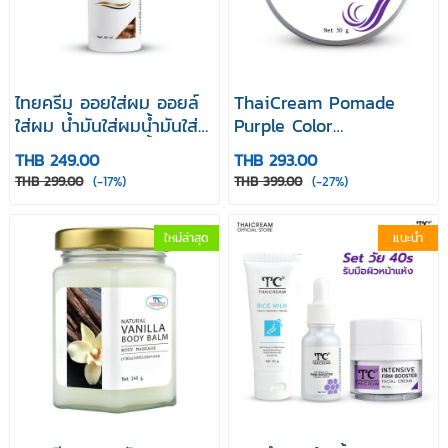
ผิว
บอดี้สครับครีม
บำรุงผิวกาย
บำรุงผิวรอบ
ผิวกาย
ดวงตา
ไทยครีม ออยใส่ผม ออยล์
ThaiCream Pomade
กันแดดผิวกาย
ผลิตภัณฑ์สิว
นวดหน้า
ใส่ผม น้ำมันใส่ผมน้ํามันใส่
Purple Color
ผมบํารุง ผมเสีย น้ำมันใส่
Radianceไทยครีม โพเมด
THB 249.00
THB 293.00
ขัดผิวหน้า
พอกหน้า
ทำความสะอาด
ผม ออยล์บำรุงผม ผมทำสี
ม่วง จัดแต่งทรงผม
THB 299.00
(-17%)
THB 399.00
(-27%)
ผิวหน้า
ผมแห้งกรอบ Thaicream
Hair Oil
เช็ดทำความ
บำรุงผิวหน้า
กันแดดบำรุงผิว
ใหม่ล่าสุด
แนะนำ
สะอาดผิวหน้า
หน้า