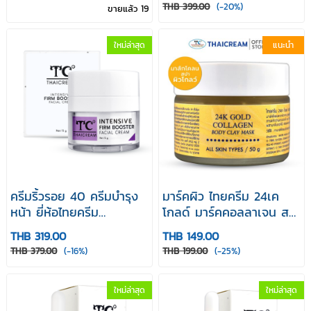
มาร์คหน้า มาร์คครีม
THB 399.00
(-20%)
ขายแล้ว 19
ใหม่ล่าสุด
แนะนำ
ครีมริ้วรอย 40 ครีมบำรุง
มาร์คผิว ไทยครีม 24เค
หน้า ยี่ห้อไทยครีม
โกลด์ มาร์คคอลลาเจน ส
Thaicream Intensive
ปาผิว โคลนพอกตัว สปา
THB 319.00
THB 149.00
Firm Booster Facial
โคลน thaicream 24k
THB 379.00
(-16%)
THB 199.00
(-25%)
Cream 15 g
gold collagen body clay
mask
ใหม่ล่าสุด
ใหม่ล่าสุด