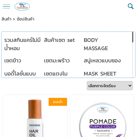
สินค้า
>
ช้อปสินค้า
รวมสกินแคร์ไม่มี
สินค้าเซต set
BODY
น้ำหอม
MASSAGE
เซตข้าว
เซตมะพร้าว
สบู่เหลวแบบซอง
บอดี้โลชั่นแบบ
เซตแตงโม
MASK SHEET
ซอง
น้ำแร่-น้ำนม
สบู่เหลว
บอดี้ บาล์ม
แนะนำ
มือเท้า
เกลือแช่เม็ดใหญ่
พอกตัว
น้ำมันนวดสปา
บำรุงริมฝีปาก
เซลลูไลท์
ดูแลเส้นผม
สครับเกลือขัด
เจลอาบน้ำ