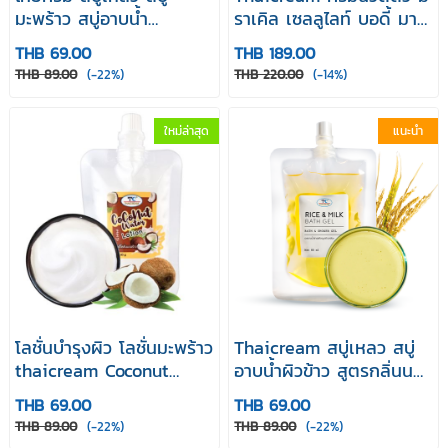
มะพร้าว สบู่อาบน้ำ
ราเคิล เซลลูไลท์ บอดี้ มาส
Thaicream Coconut
สาจ ครีม ครีมนวดผิว ครีม
THB 69.00
THB 189.00
Water Bath Gel 80 ml
นวดตัวสปา Miracle
THB 89.00
(-22%)
THB 220.00
(-14%)
Cellulite Body Massage
Cream 80 กรัม
ใหม่ล่าสุด
แนะนำ
โลชั่นบำรุงผิว โลชั่นมะพร้าว
Thaicream สบู่เหลว สบู่
thaicream Coconut
อาบน้ำผิวข้าว สูตรกลิ่นนม
Water Lotion 80g สูตร
ข้าว ไทยครีม Rice & Milk
THB 69.00
THB 69.00
น้ำมันมะพร้าว ทาผิว บำรุง
Bath Gel 80ml
THB 89.00
(-22%)
THB 89.00
(-22%)
ผิวแห้ง โลชั่นทาผิวหอม