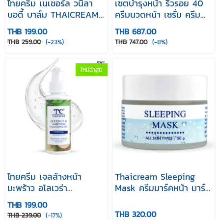
ไทยครีม เนเชอรัล วนิลา
เซตบำรุงหน้า ริ้วรอย 40
บอดี้ บาล์ม THAICREAM
ครีมนวดหน้า เซรั่ม ครีม
NATURAL VANILLA
บำรุงหน้า
THB 199.00
THB 687.00
BODY BALM
THB 259.00
(-23%)
THB 747.00
(-8%)
ใหม่ล่าสุด
ไทยครีม เจลล้างหน้า
Thaicream Sleeping
มะพร้าว อโลเวร่า
Mask ครีมมาร์คหน้า มาร์ค
thaicream coconut &
หน้าก่อนนอน มาร์คกลาง
THB 199.00
aloe vera cleansing gel
คืน สลีปปิ้ง มาส์ค 50 g
THB 320.00
THB 239.00
(-17%)