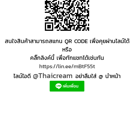
สนใจสินค้าสามารถสแกน QR CODE เพื่อคุยผ่านไลน์ได้
หรือ
คลิ๊กลิงค์นี้ เพื่อทักแชทได้เช่นกัน
https://lin.ee/mBtF55t
@Thaicream
ไลน์ไอดี
อย่าลืมใส่ @ นำหน้า
ผลิตภัณฑ์สปา Spa product ครีมสปา +ผลิต +สปา +ผลิต +สครับ สปา
สครับขัดผิว สครับผิว
+ราคาส่ง +สินค้า +สปา ผลิตภัณฑ์นวด น้ำมันนวดสปา +ผลิต +น้ำมันนวด +สครับขัดผิว +ขายส่ง
ผลิตภัณฑ์ สปา รับผลิตสครับขัดผิว ร้านขายผลิตภัณฑ์สปาภูเก็ต ผลิตภัณฑ์สปาไทย สินค้าส
ปา ผลิตภัณฑ์สปาออแกนิค ผลิตภัณฑ์สปาเชียงใหม่ ผลิตสปา รับผลิตสินค้าสปา สมุนไพรติด
แบรนด์ ผลิตภัณฑ์สปาตัว น้ำมันนวด สปา ผลิตภัณฑ์สปาหน้า ผลิตสครับ ขัดผิว ผลิตภัณฑ์ส
ปา คุณภาพสูง ราคาผลิตภัณฑ์สปาเท้า ครีมสปา สปาราคาส่ง รับผลิต ,ผลิตภัณฑ์นวดหน้า,
สครับขัดผิวขายส่ง รับผลิตสครับ, สินค้าสปา จตุจักรร้าน ขายส่ง สินค้าสปาออนไลท, น้ํามันนวด
สปายี่ห้อไหนดี, ครีมสปาเท้า ผลิตภัณฑ์สปาหน้า ครีมสปาหน้า รับทำครีม รับผลิตโลชั่น รับ