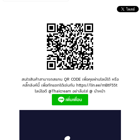
สนใจสินค้าสามารถสแกน QR CODE เพื่อคุยผ่านไลน์ได้ หรือ
คลิ๊กลิงค์นี้ เพื่อทักแชทได้เช่นกัน https://lin.ee/mBtF55t
ไลน์ไอดี @Thaicream อย่าลืมใส่ @ นำหน้า