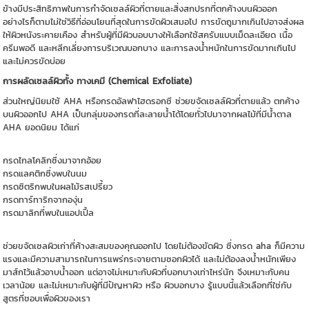
ข้างมีประสิทธิภาพในการกำจัดเซลล์ผิวที่ตายและสิ่งสกปรกที่ตกค้างบนผิวออก
อย่างไรก็ตามไม่ใช่วิธีที่อ่อนโยนที่สุดในการขัดผิวเสมอไป การขัดถูมากเกินไปอาจส่งผล
ให้ผิวหนังระคายเคือง สำหรับผู้ที่มีผิวบอบบางให้เลือกใช้สครับแบบเม็ดละเอียด เนื้อ
ครีมพอดี และหลีกเลี่ยงการบริเวณบอกบาง และการลงน้ำหนักในการขัดมากเกินไป
และไม่ควรขัดบ่อย
การผลัดเซลล์ผิวทั้ง ทางเคมี (Chemical Exfoliate)
ส่วนใหญ่นิยมใช้ AHA หรือกรดอัลฟาไฮดรอกซี ช่วยขจัดเซลล์ผิวที่ตายแล้ว ตกค้าง
บนผิวออกไป AHA เป็นกลุ่มของกรดที่ละลายน้ำได้โดยทั่วไปมาจากผลไม้ที่มีน้ำตาล
AHA ยอดนิยม ได้แก่
กรดไกลโคลิกซึ่งมาจากอ้อย
กรดแลคติกซึ่งพบในนม
กรดซิตริกพบในผลไม้รสเปรี้ยว
กรดทาร์ทาริกจากองุ่น
กรดมาลิกที่พบในแอปเปิ้ล
ช่วยขจัดเซลผิวเก่าที่ค้างสะสมของคุณออกไป โดยไม่ต้องขัดผิว ซึ่งกรด aha ก็มีความ
แรงและมีความสามารถในการแพร่กระจายตามซอกผิวได้ และไม่ต้องลงน้ำหนักเพียง
มาส์กไว้แล้วอาบน้ำออก แต่อาจไม่เหมาะกับผิวที่บอกบางเท่าไหร่นัก จึงเหมาะกับคน
เวลาน้อย และไม่เหมาะกับผู้ที่มีปัญหาผิว หรือ ผิวบอกบาง รู้แบบนี้แล้วเลือกที่ใช่กับ
สูตรที่ชอบเพื่อผิวของเรา