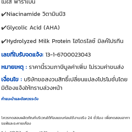
ไม่ใส่ พาราเบน
✔️Niacinamide วิตามินบี3
✔️Glycolic Acid (AHA)
✔️Hydrolyzed Milk Protein ไฮโดรไลซ์ มิลค์โปรทีน
เลขที่ใบรับจดแจ้ง:
13-1-6700023043
หมายเหตุ :
ราคานี้รวมภาษีมูลค่าเพิ่ม ไม่รวมค่าขนส่ง
เงื่อนไข :
บริษัทขอสงวนสิทธิ์เปลี่ยนแปลงโปรโมชั่นโดย
มิต้องแจ้งให้ทราบล่วงหน้า
คำแนะนำและข้อควรระวัง
1.ควรทดสอบผลิตภัณฑ์บริเวณใต้ท้องแขนก่อนใช้งานจริง 24 ชั่วโมง เพื่อทดสอบอากา
รแพ้และระคายเคือง