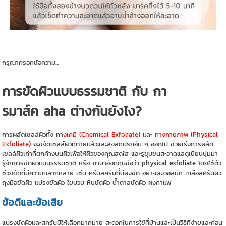
กรุณากรอกข้อความ...
การขัดผิวแบบธรรมชาติ กับ กา
รมาส์ค aha ต่างกันยังไง?
การผลัดเซลล์ผิวทั้ง ทา
งเคมี (Chemical Exfoliate)
และ
ทางกายภาพ (Physical
Exfoliate)
จะขจัดเซลล์ผิวที่ตายแล้วและสิ่งสกปรกอื่น ๆ ออกไป ช่วยเร่งการผลัด
เซลล์ผิวเก่าที่ตกค้างบนผิวเพื่อให้ผิวของคุณสดใส และรูขุมขนสะอาดแลดุเนียนนุ่มมา
รู้จักการขัดผิวแบบธรรมชาติ หรือ ภาษาอังกฤษชื่อว่า physical exfoliate โดยใช้ตัว
ช่วยขัดที่มีความหลากหลาย เช่น ครีมสครับที่มีผงขัด อย่างผงวอลนัท เกลือสครับผิว
ถุงมือขัดผิว แปรงขัดผิว ใยบวบ หินขัดผิว น้ำตาลขัดผิว ผงกาแฟ
ข้อดีและข้อเสีย
แปรงขัดผิวและสครับมีให้เลือกมากมาย สะดวกในการใช้ที่บ้านและเป็นวิธีที่ง่ายและค่อน