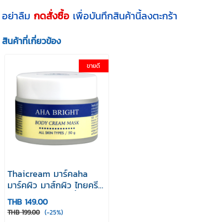
อย่าลืม
กดสั่งซื้อ
เพื่อบันทึกสินค้านี้ลงตะกร้า
สินค้าที่เกี่ยวข้อง
ขายดี
Thaicream มาร์คaha
มาร์คผิว มาส์กผิว ไทยครีม
เอเอชเอ ไบรท์ บอดี้ มาส์ค
THB 149.00
ครีม Aha Bright Body
THB 199.00
(-25%)
Mask Cream