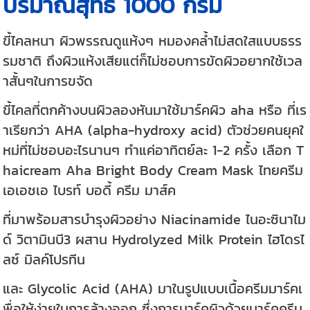
ปริมาณสุทธิ 1000 กรัม
ขี้ไคลหนา ผิวพรรณดูแห้งๆ หมองคล้ำไม่สดใสแบบธรร
รมชาติ ถึงผิวแห้งเสียแต่ก็ไม่ชอบการขัดผิวอยากใช้เวล
าสั้นๆในการขจัด
ขี้ไคลที่ตกค้างบนผิวลองหันมาใช้มาร์คผิว aha หรือ ที่เร
าเรียกว่า AHA (alpha-hydroxy acid) ตัวช่วยคนยุคใ
หม่ที่ไม่ชอบอะไรนานๆ ทำแค่อาทิตย์ละ 1-2 ครั้ง เลือก T
haicream Aha Bright Body Cream Mask ไทยครีม
เอเอชเอ ไบรท์ บอดี้ ครีม มาส์ค
ที่มาพร้อมสารบำรุงผิวอย่าง Niacinamide ไนอะซินาไม
ด์ วิตามินบี3 ผสาน Hydrolyzed Milk Protein ไฮโดรไ
ลซ์ มิลค์โปรทีน
และ Glycolic Acid (AHA) มาในรูปแบบเนื้อครีมมาร์คเ
พื่อให้ง่ายในการล้างออก ซึ่งการมาร์คผิวด้วยมาร์คครีม