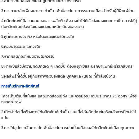
2.อ่านวิธีใช้ให้ละเอียดและปฏิบัติตามอย่างเคร่งครัด
3.ควรทามาส์คเพียงบางๆ เท่านั้น เพื่อป้องกันอาการระคายเคืองสำหรับผู้มีผิวแพ้ง่าย
4.ผลิตภัณฑ์นี้มีส่วนผสมของสารผลัดผิว ซึ่งอาจทำให้ผิวไวต่อแสงแดดมากขึ้น ควรใช้คู่
กับผลิตภัณฑ์ป้องกันแสงแดดและหลีกเลี่ยงแสงแดด
5.ผู้ที่ผ่านการขัดผิว หรือโดนแสงแดดไม่ควรใช้
6.ผิวมีบาดแผล ไม่ควรใช้
7.หากผลิตภัณฑ์หมดอายุไม่ควรใช้
8.หากใช้แล้วมีความผิดปกติใด ๆ เกิดขึ้น ต้องหยุดใช้และปรึกษาแพทย์หรือเภสัชกร
9.ผลลัพธ์ที่ได้ขึ้นอยู่กับสภาพผิวของแต่ละบุคคลและในขณะที่กำลังใช้งาน
การเก็บรักษาผลิตภัณฑ์
1.ควรเก็บไว้ในที่แห้งและแสงแดดส่องไม่ถึง และควรมีอุณหภูมิประมาณ 25 องศา เพื่อรั
กษาคุณภาพ
2.เปิดฝาต่อเมื่อต้องการใช้ผลิตภัณฑ์เท่านั้น และเมื่อใช้ผลิตภัณฑ์เสร็จแล้วควรปิดฝาให้
แน่น
3.ควรใช้อุปกรณ์ในการตักเพื่อป้องกันการปนเปื้อนที่ส่งผลให้ผลิตภัณฑ์เสื่อมคุณภาพ