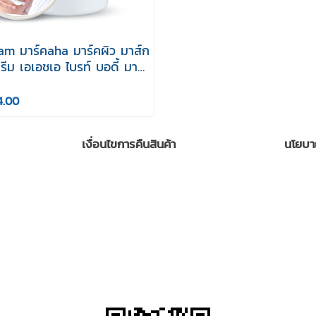
am มาร์คaha มาร์คผิว มาส์ก
รีม เอเอชเอ ไบรท์ บอดี้ มาส์
Aha Bright Body Mask
ร์คผิว ครีมสีขาว
4.00
เงื่อนไขการคืนสินค้า
นโยบา