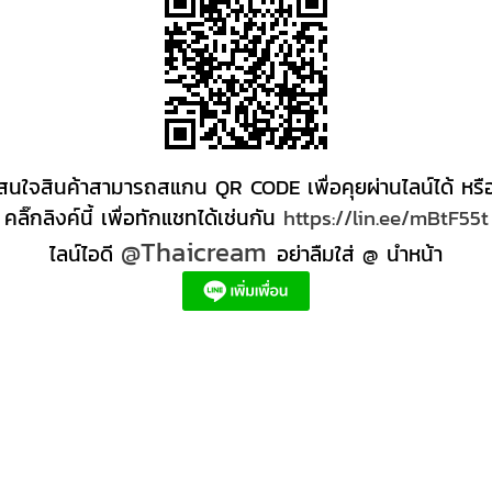
สนใจสินค้าสามารถสแกน QR CODE เพื่อคุยผ่านไลน์ได้ หรื
คลิ๊กลิงค์นี้ เพื่อทักแชทได้เช่นกัน
https://lin.ee/mBtF55t
@Thaicream
ไลน์ไอดี
อย่าลืมใส่ @ นำหน้า
ส่ง +สินค้า +สปา ผลิตภัณฑ์นวด น้ำมันนวดสปา +ผลิต +น้ำมันนวด +สครับขัดผิว +ขายส่ง ผลิตภ
ตภัณฑ์สปาตัว น้ำมันนวด สปา ผลิตภัณฑ์สปาหน้า ผลิตสครับ ขัดผิว ผลิตภัณฑ์ส ปา คุณภาพสูง
หนดี, ครีมสปาเท้า ผลิตภัณฑ์สปาหน้า ครีมสปาหน้า รับทำครีม รับผลิตโลชั่น รับผลิตครีม สร้าง
ด์ตัวเอง อยากเป็นเจ้าของแบรนด์ครีม โรงงานผลิตเจลล้างหน้า ผลิตเซรั่ม,อยากทําครีมขาย, 
รีมหน้าใส, โรงงานรับจ้างผลิต oem, ครีมทาใต้ตา ลดริ้วรอย, ผลิตโฟมล้างหน้า มูสโฟมล้างหน้า g
ream, ไทยครีม #สร้างแบรนด์ #สร้างแบรนด์ครีม #รับสร้างแบรนด์ #สร้างแบรนด์ตัวเอง #ทําแบ
#รับผลิตครีม #รับผลิตครีม #thaicream #thailandspa #thaispa #thaimassage #thaibea
้างแบรนด์ ไทยครีม
ผลิตเครื่องสำอาง รับผลิตครีม "รับผลิต มาส์กหน้า" รับผลิตเครื่องสำอาง รับสร
วใส ผลิตครีมผิวขาว รับผลิตแบรนด์ บริษัทผลิตเครื่องสําอาง "รับผลิต ลิปบำรุง" ลิปกลอส "บร