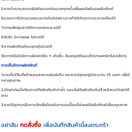
5.ควรทำความสะอาดผิวให้สะอาดก่อนนวดทุกครั้งเพื่อผลลัพธ์ของผลิตภัณฑ์
6.นวดเบาๆไม่ควรนวดแรงมากเกินไปเพราะอาจทำให้เกิดอาการระคายเคืองได้
7.หากแพ้กลุ่มสารให้ความหอมควรงดใช้
8.ผิวสิว มีบาดแผล ไม่ควรใช้
9.หากผลิตภัณฑ์หมดอายุไม่ควรใช้
10.หากใช้แล้วมีความผิดปกติใด ๆ เกิดขึ้น ต้องหยุดใช้และปรึกษาแพทย์หรือเภสัชกร
การเก็บรักษาผลิตภัณฑ์
1.ควรเก็บไว้ในที่แห้งและแสงแดดส่องไม่ถึง และควรมีอุณหภูมิประมาณ 25 องศา เพื่อรั
กษาคุณภาพ
2.เปิดฝาต่อเมื่อต้องการใช้ผลิตภัณฑ์เท่านั้น และเมื่อใช้ผลิตภัณฑ์เสร็จแล้วควรปิดฝาให้
แน่น
3.ควรใช้อุปกรณ์ในการตักเพื่อป้องกันการปนเปื้อนที่ส่งผลให้ผลิตภัณฑ์เสื่อมคุณภาพ
อย่าลืม
กดสั่งซื้อ
เพื่อบันทึกสินค้านี้ลงตระกร้า