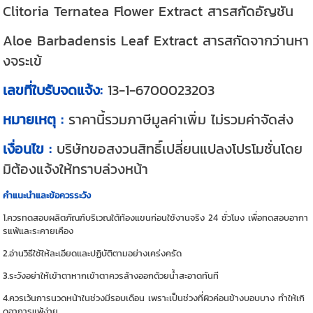
Clitoria Ternatea Flower Extract สารสกัดอัญชัน
Aloe Barbadensis Leaf Extract สารสกัดจากว่านหา
งจระเข้
เลขที่ใบรับจดแจ้ง:
13-1-6700023203
หมายเหตุ :
ราคานี้รวมภาษีมูลค่าเพิ่ม ไม่รวมค่าจัดส่ง
เงื่อนไข :
บริษัทขอสงวนสิทธิ์เปลี่ยนแปลงโปรโมชั่นโดย
มิต้องแจ้งให้ทราบล่วงหน้า
คำแนะนำและข้อควรระวัง
1.ควรทดสอบผลิตภัณฑ์บริเวณใต้ท้องแขนก่อนใช้งานจริง 24 ชั่วโมง เพื่อทดสอบอากา
รแพ้และระคายเคือง
2.อ่านวิธีใช้ให้ละเอียดและปฏิบัติตามอย่างเคร่งครัด
3.ระวังอย่าให้เข้าตาหากเข้าตาควรล้างออกด้วยน้ำสะอาดทันที
4.ควรเว้นการนวดหน้าในช่วงมีรอบเดือน เพราะเป็นช่วงที่ผิวค่อนข้างบอบบาง ทำให้เกิ
ดอาการแพ้ง่าย