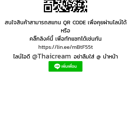
สนใจสินค้าสามารถสแกน QR CODE เพื่อคุยผ่านไลน์ได้
หรือ
คลิ๊กลิงค์นี้ เพื่อทักแชทได้เช่นกัน
https://lin.ee/mBtF55t
@Thaicream
ไลน์ไอดี
อย่าลืมใส่ @ นำหน้า
ผลิตภัณฑ์สปา Spa product ครีมสปา +ผลิต +สปา +ผลิต +สครับ สปา
สครับขัดผิว สครับผิว
+ราคาส่ง +สินค้า +สปา ผลิตภัณฑ์นวด น้ำมันนวดสปา +ผลิต +น้ำมันนวด +สครับขัดผิว +ขายส่ง
ผลิตภัณฑ์ สปา รับผลิตสครับขัดผิว ร้านขายผลิตภัณฑ์สปาภูเก็ต ผลิตภัณฑ์สปาไทย สินค้าส
ปา ผลิตภัณฑ์สปาออแกนิค ผลิตภัณฑ์สปาเชียงใหม่ ผลิตสปา รับผลิตสินค้าสปา สมุนไพรติด
แบรนด์ ผลิตภัณฑ์สปาตัว น้ำมันนวด สปา ผลิตภัณฑ์สปาหน้า ผลิตสครับ ขัดผิว ผลิตภัณฑ์ส
ปา คุณภาพสูง ราคาผลิตภัณฑ์สปาเท้า ครีมสปา สปาราคาส่ง รับผลิต ,ผลิตภัณฑ์นวดหน้า,
สครับขัดผิวขายส่ง รับผลิตสครับ, สินค้าสปา จตุจักรร้าน ขายส่ง สินค้าสปาออนไลท, น้ํามันนวด
สปายี่ห้อไหนดี, ครีมสปาเท้า ผลิตภัณฑ์สปาหน้า ครีมสปาหน้า รับทำครีม รับผลิตโลชั่น รับ
ผลิตครีม สร้างแบรนด์ ครีมแบรนด์ตัวเอง รับผลิตเวชสำอาง โรงงานรับผลิตเครื่องสําอาง
รับผลิตโลชั่นผิว รับผลิตแบรนด์ครีม บริษัทผลิตครีมดี ครีมสร้างแบรนด์ โรงงานผลิตมาร์ค
หน้า อยากทำครีม แบรนด์ตัวเอง อยากเป็นเจ้าของแบรนด์ครีม โรงงานผลิตเจลล้างหน้า ผลิต
เซรั่ม,อยากทําครีมขาย, โรงงานรับผลิตครีม สร้างแบรนด์, โรงงานผลิตครีมกันแดด สร้าง