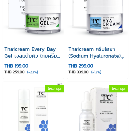
Thaicream Every Day
Thaicream ครีมไฮยา
Gel เจลแต้มผิว ไทยครีม
(Sodium Hyaluronate)
เอฟวี่ เดย์ เจล
ครีมบำรุงผิวหน้า ผิวขาดน้ำ
THB 199.00
THB 299.00
หน้าแห้ง เนื้อเบา
THB 259.00
(-23%)
THB 339.00
(-12%)
Mushroom Hya Cream
15g ไทยครีม
ใหม่ล่าสุด
ใหม่ล่าสุด