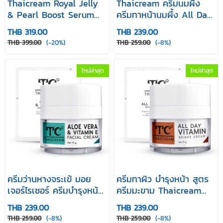
Thaicream Royal Jelly
Thaicream ครีมนมผึ้ง
& Pearl Boost Serum
ครีมทาหน้านมผึ้ง All Day
ไทยครีม รอยัล เจลลี่
Vitamin & Fruity Cream
THB 319.00
THB 239.00
แอนด์ เพิร์ล บูส เซรั่ม 18
ออล เดย์ วิตามิน แอนด์ ฟ
THB 399.00
(-20%)
THB 259.00
(-8%)
mlเซรั่มบำรุงหน้า
รุ๊ตตี้ ครีม 15g
ใหม่ล่าสุด
ใหม่ล่าสุด
ครีมว่านหางจระเข้ มอย
ครีมทาผิว บำรุงหน้า สูตร
เจอร์ไรเซอร์ ครีมบำรุงหน้า
ครีมมะขาม Thaicream
ครีมหน้าแห้ง Thaicream
All Day Vitamin Bright
THB 239.00
THB 239.00
Aloe Vera & Vitamin E
Cream 15 g ใช้ ไทยครีม
THB 259.00
(-8%)
THB 259.00
(-8%)