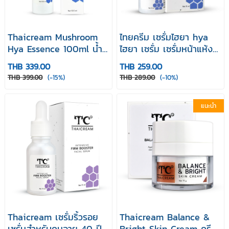
Thaicream Mushroom
ไทยครีม เซรั่มไฮยา hya
Hya Essence 100ml น้ำ
ไฮยา เซรั่ม เซรั่มหน้าแห้ง
ตบ เอสเซนส์ บำรุงผิวหน้า
เซรั่มผิว เซรั่มบำรุงหน้า
THB 339.00
THB 259.00
Thaicream Mushroom
THB 399.00
(-15%)
THB 289.00
(-10%)
Hya Serum15 m
แนะนำ
Thaicream เซรั่มริ้วรอย
Thaicream Balance &
เซรั่มสำหรับคนอายุ 40 ปี
Bright Skin Cream ครีม