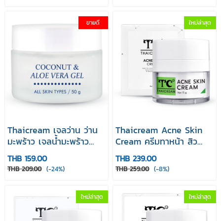
Facial Cream15 g ไทย
ออล เดย์ วิตามิน ไบรท์
ครีม อโล เวร่า แอนด์
ครีม
วิตามิน อี เฟเชี่ยล ครีม
ขายดี
ใหม่ล่าสุด
Thaicream เจลว่าน ว่าน
Thaicream Acne Skin
มะพร้าว เจลน้ำมะพร้าว
Cream ครีมทาหน้า สิว
และ ว่านหางจระเข้ ไทยครีม
เพื่อผิวหน้าแลดูกระจ่างใส
THB 159.00
THB 239.00
Coconut & Aloe Vera
ผิวมัน ผิวผสม รูขุมขน
THB 209.00
(-24%)
THB 259.00
(-8%)
Gel 50 g
กว้าง
ใหม่ล่าสุด
ใหม่ล่าสุด