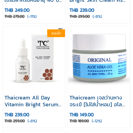
ขึ้นไป เซรั่มบำรุง หน้า
ขมิ้น มะขามป้อม อัลฟ่าอา
THB 249.00
THB 239.00
Intensive Firm Booster
บูติน
THB 279.00
(-11%)
THB 259.00
(-8%)
Facial Serum
แนะนำ
Thaicream All Day
Thaicream เจลว่านหาง
Vitamin Bright Serum
จระเข้ [ไม่ใส่น้ำหอม] อโล
เซรั่มมะขาม เซรั่มบำรุงหน้า
เวร่าเจล เพื่อผิวแห้งแลดู
THB 239.00
THB 149.00
เซรั่ม ไทยครีม ออล เดย์
ชุ่มชื้น Original Aloe
THB 259.00
(-8%)
THB 169.00
(-12%)
วิตามิน ไบรท์ เซรั่ม
Vera Gel