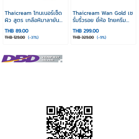
Thaicream โทนเนอร์เช็ด
Thaicream Wan Gold เซ
ผิว สูตร เกลือหิมาลายัน
รั่มริ้วรอย ยี่ห้อ ไทยครีม
ไทยครีม โทนเนอร์ First
ว่านโกลด์ เซรั่ม บำรุงหน้า
THB 89.00
THB 299.00
Step Pink Salt And
เซรั่มคอลลาเจน
THB 129.00
(-31%)
THB 329.00
(-9%)
Niacinamide Oilly Skin
Toner 50ml