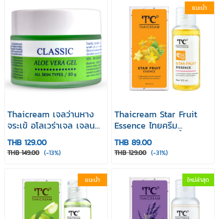
แนะนำ
Thaicream เจลว่านหาง
Thaicream Star Fruit
จระเข้ อโลเวร่าเจล เจลน
Essence ไทยครีม
วดหน้า ไทยครีม Classic
โทนเนอร์มะเฟือง น้ำตบ
THB 129.00
THB 89.00
Aloe Vera Gel 50g
โทนเนอร์เช็ดผิว 50ml
THB 149.00
(-13%)
THB 129.00
(-31%)
แนะนำ
ใหม่ล่าสุด