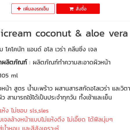
เพิ่มลงรถเข็น
สั่งซื้อ
icream coconut & aloe vera 
ม โคโคนัท แอนด์ อโล เวร่า คลีนซิ่ง เจล
ทผลิตภัณฑ์
: ผลิตภัณฑ์ทำความสะอาดผิวหน้า
105 ml
งหน้า สูตร น้ำมะพร้าว ผสานสารสกัดอโลเวร่า และวิต
ว สามารถใช้ได้เป็นประจำทุกวัน ทั้งเช้าและเย็น
แห้ง ไม่ชอบ sls,sles
เจลล้างหน้าแบบไม่แห้งตึง ไม่เอี๊ยด ได้ฟีลนุ่มๆ
ใส่น้ำหอม และสีสังเคราะห์