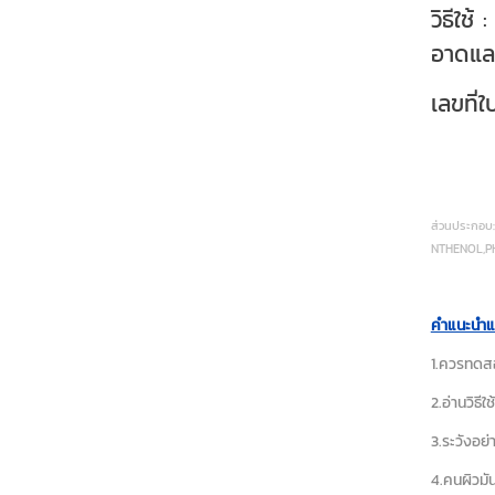
วิธีใช
อาดแล
เลขที่
ส่วนประกอ
NTHENOL,P
คำแนะนำแ
1.ควรทดสอ
2.อ่านวิธี
3.ระวังอย
4.คนผิวมั