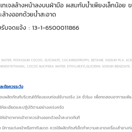
้ : เทเจลล้างหน้าลงบนฝ่ามือ ผสมกับน้ำเพียงเล็กน้อย 
ะล้างออกด้วยน้ำสะอาด
ใบรับจดแจ้ง : 13-1-6500011866
บ: WATER, POTASSIUM COCOYL GLYCINATE, COCAMIDOPROPYL BETAINE, SODIUM PCA, AC
HENOXYETHANOL, COCOS NUCIFERA WATER, ETHYLHEXYLGLYCERIN, SODIUM BENZOATE, 
ละข้อควรระวัง
บผลิตภัณฑ์บริเวณใต้ท้องแขนก่อนใช้งานจริง 24 ชั่วโมง เพื่อทดสอบอาการแพ้แ
ใช้ให้ละเอียดและปฏิบัติตามอย่างเคร่งครัด
่าให้เข้าตาหากเข้าตาควรล้างออกด้วยน้ำสะอาดทันที
น มีการแต่งหน้าหรือทากันแดด ควรใช้ผลิตภัณฑ์เช็ดทำความสะอาดเครื่องสำอางก่อ