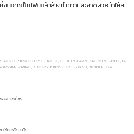
ขยี้จนเกิดเป็นโฟมแล้วล้างทำความสะอาดผิวหน้าให้สะ
RYLATES COPOLYMER, POLYSORBATE 20, TRIETHANOLAMINE, PROPYLENE GLYCOL, PA
POTASSIUM SORBATE, ALOE BARBADENSIS LEAF EXTRACT, DISODIUM EDTA
ละระคายเคือง
นใช้เจลล้างหน้า