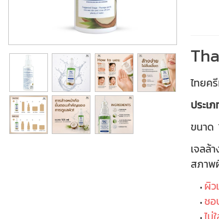
Tha
ไทยครี
ประเภ
ขนาด 
เจลล้า
สภาพผิ
ผิว
ชอบ
ไม่