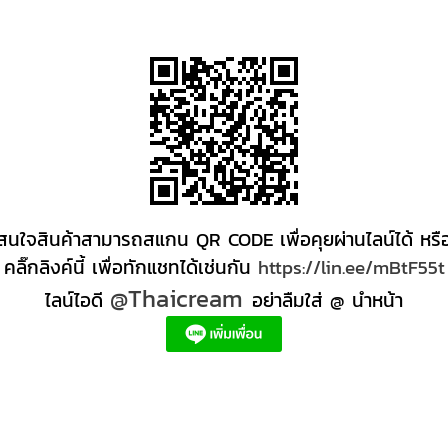
สนใจสินค้าสามารถสแกน QR CODE เพื่อคุยผ่านไลน์ได้ หรื
คลิ๊กลิงค์นี้ เพื่อทักแชทได้เช่นกัน
https://lin.ee/mBtF55t
@Thaicream
ไลน์ไอดี
อย่าลืมใส่ @ นำหน้า
ส่ง +สินค้า +สปา ผลิตภัณฑ์นวด น้ำมันนวดสปา +ผลิต +น้ำมันนวด +สครับขัดผิว +ขายส่ง ผลิตภ
ตภัณฑ์สปาตัว น้ำมันนวด สปา ผลิตภัณฑ์สปาหน้า ผลิตสครับ ขัดผิว ผลิตภัณฑ์ส ปา คุณภาพสูง
หนดี, ครีมสปาเท้า ผลิตภัณฑ์สปาหน้า ครีมสปาหน้า รับทำครีม รับผลิตโลชั่น รับผลิตครีม สร้าง
ด์ตัวเอง อยากเป็นเจ้าของแบรนด์ครีม โรงงานผลิตเจลล้างหน้า ผลิตเซรั่ม,อยากทําครีมขาย, 
รีมหน้าใส, โรงงานรับจ้างผลิต oem, ครีมทาใต้ตา ลดริ้วรอย, ผลิตโฟมล้างหน้า มูสโฟมล้างหน้า g