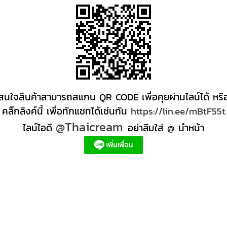
สนใจสินค้าสามารถสแกน QR CODE เพื่อคุยผ่านไลน์ได้ หรื
คลิ๊กลิงค์นี้ เพื่อทักแชทได้เช่นกัน
https://lin.ee/mBtF55t
@Thaicream
ไลน์ไอดี
อย่าลืมใส่ @ นำหน้า
ส่ง +สินค้า +สปา ผลิตภัณฑ์นวด น้ำมันนวดสปา +ผลิต +น้ำมันนวด +สครับขัดผิว +ขายส่ง ผลิตภ
ตภัณฑ์สปาตัว น้ำมันนวด สปา ผลิตภัณฑ์สปาหน้า ผลิตสครับ ขัดผิว ผลิตภัณฑ์ส ปา คุณภาพสูง
หนดี, ครีมสปาเท้า ผลิตภัณฑ์สปาหน้า ครีมสปาหน้า รับทำครีม รับผลิตโลชั่น รับผลิตครีม สร้าง
ด์ตัวเอง อยากเป็นเจ้าของแบรนด์ครีม โรงงานผลิตเจลล้างหน้า ผลิตเซรั่ม,อยากทําครีมขาย, 
รีมหน้าใส, โรงงานรับจ้างผลิต oem, ครีมทาใต้ตา ลดริ้วรอย, ผลิตโฟมล้างหน้า มูสโฟมล้างหน้า g
ream, ไทยครีม #สร้างแบรนด์ #สร้างแบรนด์ครีม #รับสร้างแบรนด์ #สร้างแบรนด์ตัวเอง #ทําแบ
#รับผลิตครีม #รับผลิตครีม #thaicream #thailandspa #thaispa #thaimassage #thaibea
้างแบรนด์ ไทยครีม
ผลิตเครื่องสำอาง รับผลิตครีม "รับผลิต มาส์กหน้า" รับผลิตเครื่องสำอาง รับสร