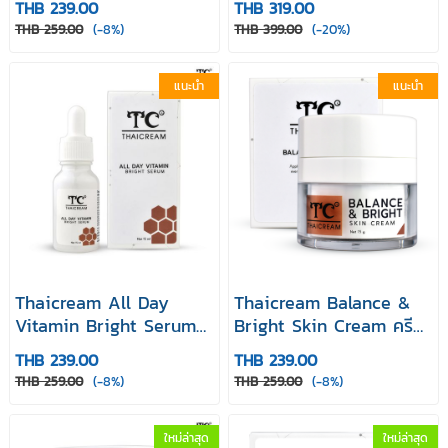
THB 239.00
THB 319.00
หน้า
แอนด์ เพิร์ล บูส เซรั่ม 18
THB 259.00
(-8%)
THB 399.00
(-20%)
mlเซรั่มบำรุงหน้า
แนะนำ
แนะนำ
Thaicream All Day
Thaicream Balance &
Vitamin Bright Serum
Bright Skin Cream ครีม
เซรั่มมะขาม เซรั่มบำรุงหน้า
ขมิ้น มะขามป้อม อัลฟ่าอา
THB 239.00
THB 239.00
เซรั่ม ไทยครีม ออล เดย์
บูติน
THB 259.00
(-8%)
THB 259.00
(-8%)
วิตามิน ไบรท์ เซรั่ม
ใหม่ล่าสุด
ใหม่ล่าสุด