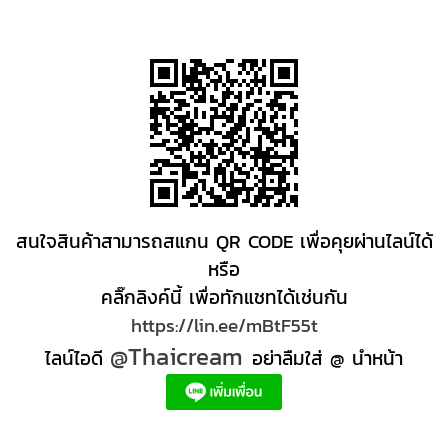
สนใจสินค้าสามารถสแกน QR CODE เพื่อคุยผ่านไลน์ได้
หรือ
คลิ๊กลิงค์นี้ เพื่อทักแชทได้เช่นกัน
https://lin.ee/mBtF55t
@Thaicream
ไลน์ไอดี
อย่าลืมใส่ @ นำหน้า
ผลิตภัณฑ์สปา Spa product ครีมสปา +ผลิต +สปา +ผลิต +สครับ สปา
สครับขัดผิว สครับผิว