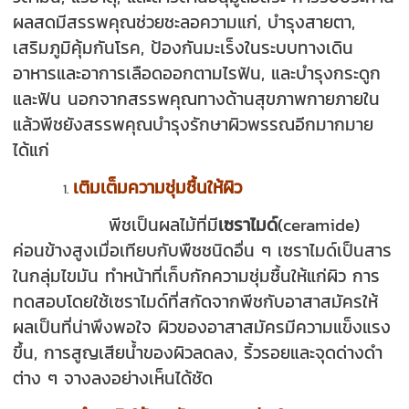
ผลสดมีสรรพคุณช่วยชะลอความแก่, บำรุงสายตา,
เสริมภูมิคุ้มกันโรค, ป้องกันมะเร็งในระบบทางเดิน
อาหารและอาการเลือดออกตามไรฟัน, และบำรุงกระดูก
และฟัน นอกจากสรรพคุณทางด้านสุขภาพกายภายใน
แล้วพีชยังสรรพคุณบำรุงรักษาผิวพรรณอีกมากมาย
ได้แก่
เติมเต็มความชุ่มชื้นให้ผิว
พีชเป็นผลไม้ที่มี
เซราไมด์
(ceramide)
ค่อนข้างสูงเมื่อเทียบกับพืชชนิดอื่น ๆ เซราไมด์เป็นสาร
ในกลุ่มไขมัน ทำหน้าที่เก็บกักความชุ่มชื้นให้แก่ผิว การ
ทดสอบโดยใช้เซราไมด์ที่สกัดจากพีชกับอาสาสมัครให้
ผลเป็นที่น่าพึงพอใจ ผิวของอาสาสมัครมีความแข็งแรง
ขึ้น, การสูญเสียน้ำของผิวลดลง, ริ้วรอยและจุดด่างดำ
ต่าง ๆ จางลงอย่างเห็นได้ชัด