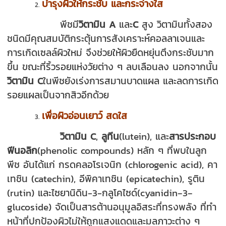
บำรุง
ผิวให้กระชับ และกระจ่างใส
พีชมี
วิตามิน
A
และ
C
สูง วิตามินทั้งสอง
ชนิดมีคุณสมบัติกระตุ้นการสังเคราะห์คอลลาเจนและ
การเกิดเซลล์ผิวใหม่ จึงช่วยให้ผิวยืดหยุ่นตึงกระชับมาก
ขึ้น ขณะที่ริ้วรอยแห่งวัยต่าง ๆ ลบเลือนลง นอกจากนั้น
วิตามิน
C
ในพีชยังเร่งการสมานบาดแผล และลดการเกิด
รอยแผลเป็นจากสิวอีกด้วย
เพื่อผิวอ่อนเยาว์ สดใส
วิตามิน
C
,
ลูทีน
(lutein), และ
สารประกอบ
ฟีนอลิก
(phenolic compounds) หลัก ๆ ที่พบในลูก
พีช อันได้แก่ กรดคลอโรเจนิก (chlorogenic acid), คา
เทชิน (catechin), อีพิคาเทชิน (epicatechin), รูติน
(rutin) และไซยานิดิน-3-กลูโคไซด์(cyanidin‐3‐
glucoside) จัดเป็นสารต้านอนุมูลอิสระที่ทรงพลัง ที่ทำ
หน้าที่ปกป้องผิวไม่ให้ถูกแสงแดดและมลภาวะต่าง ๆ