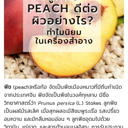
พีช
(peach)หรือท้อ จัดเป็นพืชเมืองหนาวที่มีถิ่นกำเนิด
จากประเทศจีน พีชจัดเป็นพืชในวงศ์กุหลาบ มีชื่อ
วิทยาศาสตร์ว่า
Prunus persica
(L.) Stokes ลูกพีช
เป็นผลไม้รสเลิศ เมื่อสุกผลจะมีสีชมพูระเรื่อ รสเปรี้ยว
อมหวาน และมีกลิ่นหอมอ่อน ๆ ลูกพีชอุดมไปด้วย
วิตามิน, แร่ธาตุ, และสารต้านอนุมูลอิสระ การรับประทาน