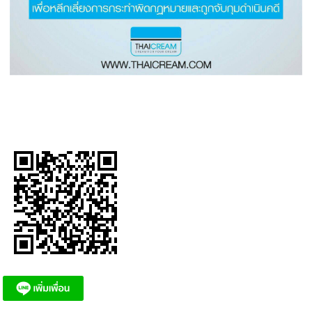
Tags:
แนะนำ
,
กฏหมาย
,
ข้อควรระวัง
,
ขั้นตอน
,
กฏเกณฑ์
,
วิธีใช้
,
ปริมาณ
,
ข้อ
ห้าม
,
ยืนยัน
,
รับรอง