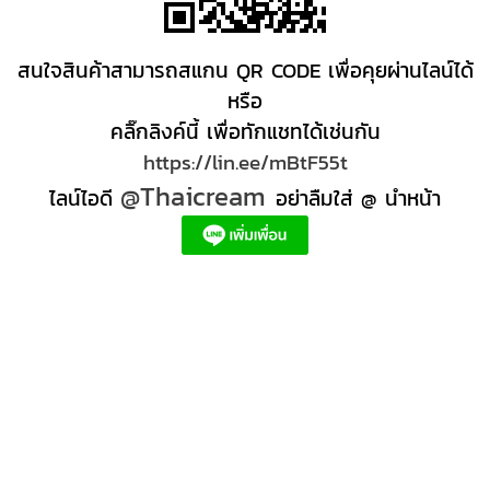
สนใจสินค้าสามารถสแกน QR CODE เพื่อคุยผ่านไลน์ได้
หรือ
คลิ๊กลิงค์นี้ เพื่อทักแชทได้เช่นกัน
https://lin.ee/mBtF55t
@Thaicream
ไลน์ไอดี
อย่าลืมใส่ @ นำหน้า
ผลิตภัณฑ์สปา Spa product ครีมสปา +ผลิต +สปา +ผลิต +สครับ สปา
สครับขัดผิว สครับผิว
+ราคาส่ง +สินค้า +สปา ผลิตภัณฑ์นวด น้ำมันนวดสปา +ผลิต +น้ำมันนวด +สครับขัดผิว +ขายส่ง
ผลิตภัณฑ์ สปา รับผลิตสครับขัดผิว ร้านขายผลิตภัณฑ์สปาภูเก็ต ผลิตภัณฑ์สปาไทย สินค้าส
ปา ผลิตภัณฑ์สปาออแกนิค ผลิตภัณฑ์สปาเชียงใหม่ ผลิตสปา รับผลิตสินค้าสปา สมุนไพรติด
แบรนด์ ผลิตภัณฑ์สปาตัว น้ำมันนวด สปา ผลิตภัณฑ์สปาหน้า ผลิตสครับ ขัดผิว ผลิตภัณฑ์ส
ปา คุณภาพสูง ราคาผลิตภัณฑ์สปาเท้า ครีมสปา สปาราคาส่ง รับผลิต ,ผลิตภัณฑ์นวดหน้า,
สครับขัดผิวขายส่ง รับผลิตสครับ, สินค้าสปา จตุจักรร้าน ขายส่ง สินค้าสปาออนไลท, น้ํามันนวด
สปายี่ห้อไหนดี, ครีมสปาเท้า ผลิตภัณฑ์สปาหน้า ครีมสปาหน้า รับทำครีม รับผลิตโลชั่น รับ
ผลิตครีม สร้างแบรนด์ ครีมแบรนด์ตัวเอง รับผลิตเวชสำอาง โรงงานรับผลิตเครื่องสําอาง
รับผลิตโลชั่นผิว รับผลิตแบรนด์ครีม บริษัทผลิตครีมดี ครีมสร้างแบรนด์ โรงงานผลิตมาร์ค
หน้า อยากทำครีม แบรนด์ตัวเอง อยากเป็นเจ้าของแบรนด์ครีม โรงงานผลิตเจลล้างหน้า ผลิต
เซรั่ม,อยากทําครีมขาย, โรงงานรับผลิตครีม สร้างแบรนด์, โรงงานผลิตครีมกันแดด สร้าง