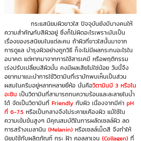
กระแสนิยมผิวขาวใส ปัจจุบันยังมีบางคนให้
ความสำคัญกับสีผิวอยู่ ซึ่งก็ไม่ผิดอะไรเพราะมันเป็น
เรื่องของรสนิยมในแต่ละคน ถ้าผิวที่ขาวใสนั้นมาจาก
การดูแล บำรุงผิวอย่างถูกวิธี ก็จะไม่มีผลกระทบอะไรใน
อนาคต แต่หากมาจากการใช้สารเคมี หรือพฤติกรรม
เร่งปรับเปลี่ยนสีผิวนั้น คงมีผลเสียไม่ใช่น้อย วันนี้จึง
อยากมาแนะนำการใช้วิตามินที่เรามักพบเห็นเป็นส่วน
ผสมในครีมอยู่หลากหลายยี่ห้อ นั่นคือ
วิตามินบี 3 หรือไน
อะซิน
เป็นวิตามินที่สามารถทนความร้อนและละลายในน้ำ
ได้ จัดเป็นวิตามินที่
Friendly
กับผิว เนื่องจากมีค่า
pH
ที่ 6-7.5
หรือเป็นกลางจึงไม่ระคายเคืองผิว แม้ใช้ใน
ความเข้มข้นสูงๆ มีคุณสมบัติในการผลัดเซลล์ผิว ลด
การสร้างเมลานิน
(Melanin)
หรือเซลล์เม็ดสี จึงทำให้
นิยมใช้กับผลิตภัณฑ์ กระ ฝ้า คอลลาเจน
(Collagen)
ที่