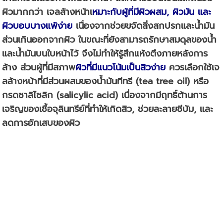
ผิวมากกว่า เจลล้างหน้า
เ
หมาะกับ
ผู้ที่มี
ผิว
ผสม
,
ผิวมัน และ
ผิวบอบบางแพ้ง่าย
เนื่องจากช่วยขจัดสิ่งสกปรกและน้ำมัน
ส่วนเกินออกจากผิว ในขณะที่ยังสามารถรักษาสมดุลของน้ำ
และน้ำมันบนใบหน้าไว้ จึงไม่ทำให้รู้สึกแห้งตึงภายหลังการ
ล้าง ส่วนผู้ที่มีสภาพ
ผิวที่มีแนวโน้ม
เป็นสิวง่าย
ควรเลือกใช้เจ
ลล้างหน้าที่มีส่วนผสมของน้ำมันทีทรี (tea tree oil) หรือ
กรดซาลิไซลิก (salicylic acid) เนื่องจากมีฤทธิ์ต้านการ
เจริญของเชื้อจุลินทรีย์ที่ทำให้เกิดสิว, ช่วยละลายซีบัม, และ
ลดการอักเสบของผิว
เจลกับโฟมแตกต่างกันยังไง
??
โฟมล้างหน้า
เนื้อครีมนุ่มสะอาด อุดมไปด้วยสารชะล้างที่ช่วยทำความสะอาดผิวหน้า จึงเหมาะกับคนที่แต่ง
หน้าบ่อยๆหรือผิวหน้ามัน ต้องการทำความสะอาดให้ฟองครีมขนาดเล็กเพื่อช่วยให้ผิวหน้า
สะอาดขึ้น ซึ่งเทคนิคการใช้งานคือการบีบโฟมพอประมาณผสมกับน้ำขยี้จนเกิดฟองก่อน แล้ว