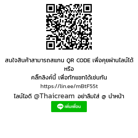
สนใจสินค้าสามารถสแกน QR CODE เพื่อคุยผ่านไลน์ได้
หรือ
คลิ๊กลิงค์นี้ เพื่อทักแชทได้เช่นกัน
https://lin.ee/mBtF55t
@Thaicream
ไลน์ไอดี
อย่าลืมใส่ @ นำหน้า
ผลิตภัณฑ์สปา Spa product ครีมสปา +ผลิต +สปา +ผลิต +สครับ สปา
สครับขัดผิว สครับผิว
+ราคาส่ง +สินค้า +สปา ผลิตภัณฑ์นวด น้ำมันนวดสปา +ผลิต +น้ำมันนวด +สครับขัดผิว +ขายส่ง
ผลิตภัณฑ์ สปา รับผลิตสครับขัดผิว ร้านขายผลิตภัณฑ์สปาภูเก็ต ผลิตภัณฑ์สปาไทย สินค้าส
ปา ผลิตภัณฑ์สปาออแกนิค ผลิตภัณฑ์สปาเชียงใหม่ ผลิตสปา รับผลิตสินค้าสปา สมุนไพรติด