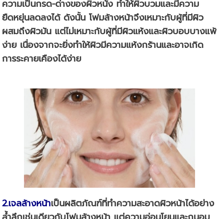
ความเป็นกรด-ด่างของผิวหนัง ทำให้ผิวบวมและมีความ
ยืดหยุ่นลดลงได้ ดังนั้น โฟมล้างหน้าจึง
เหมาะกับ
ผู้ที่มี
ผิว
ผสม
ถึง
ผิวมัน
แต่
ไม่เหมาะกับ
ผู้ที่มี
ผิวแห้งและผิวบอบบางแพ้
ง่าย
เนื่องจากจะยิ่งทำให้ผิวมีความแห้งกร้านและอาจเกิด
การระคายเคืองได้ง่าย
2.เจลล้างหน้า
เป็นผลิตภัณฑ์ที่ทำความสะอาดผิวหน้าได้อย่าง
ล้ำลึกเช่นเดียวกับโฟมล้างหน้า แต่ความอ่อนโยนและถนอม