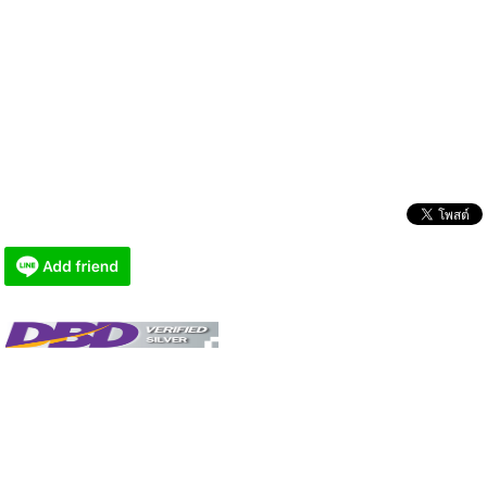
ค่อยล้างทำความสะอาดผิวหน้าเพื่อให้เกิดฟองเหมาะสม
เจลล้างหน้า
หากคุณมีผิวหน้าแห้ง ผิวบอบบาง ต้องการทำความสะอาดผิวหน้าและต้องการความชุ่มชื้นใน
ขณะที่ล้างปริมาณฟองครีมไม่มากจนเกินไปนัก ให้เลือกใช้เจลล้างหน้าของไทยครีม สูตรต่างๆ
ที่ออกแบบมา สำหรับสาวที่ต้องการดูแลพิเศษ เทคนิคด้านการใช้งาน บีบเจลล้างหน้าลงบน
ฝ่ามือ ผสมน้ำเล็กน้อย ขยี้ให้เกิดฟองแล้วค่อยล้างทำความสะอาดผิวหน้า จะรู้สึกได้ถึงความชุ่ม
ชื้น