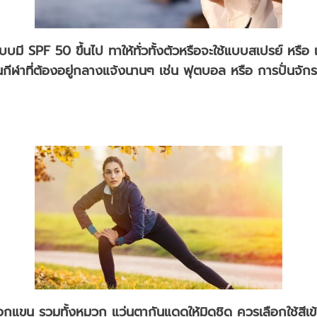
ี SPF 50 ขึ้นไป ทาให้ทั่วทั้งตัวหรือจะใช้แบบสเปรย์ หรือ แบบเ
็นกีฬาที่ต้องอยู่กลางแจ้งนานๆ เช่น ฟุตบอล หรือ การปั่นจ
อกแขน รวมทั้งหมวก แว่นตากันแดดให้มิดชิด ควรเลือกใช้สีเข