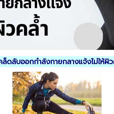
คล็ดลับออกกำลังกายกลางแจ้งไม่ให้ผิว