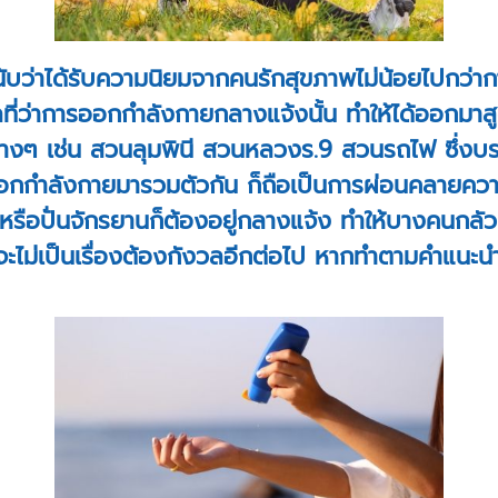
ว่าได้รับความนิยมจากคนรักสุขภาพไม่น้อยไปกว่ากา
ี่ว่าการออกกำลังกายกลางแจ้งนั้น ทำให้ได้ออกมาสู
ๆ เช่น สวนลุมพินี สวนหลวงร.9 สวนรถไฟ ซึ่งบรรย
รออกกำลังกายมารวมตัวกัน ก็ถือเป็นการผ่อนคลายค
ิ่ง หรือปั่นจักรยานก็ต้องอยู่กลางแจ้ง ทำให้บางคนกลั
จะไม่เป็นเรื่องต้องกังวลอีกต่อไป หากทำตามคำแนะนำ 