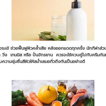
ระเข้ ช่วยฟื้นฟูผิวคล้ำเสีย หลังออกแดดทุกครั้ง นักกีฬาส่วน
ำ วิ่ง เทนนิส หรือ ปั่นจักรยาน ควรจะใช้ควบคู่ไปกับครีม
วามชุ่มชื่นสีผิวให้สม่ำเสมอทั่วถึงกันเป็นอย่างดี