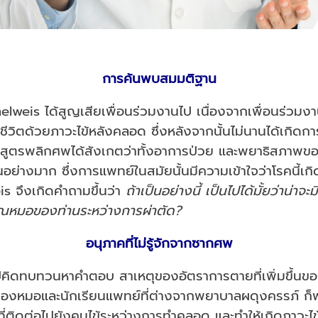
การค้นพบสมมติฐาน
lweis ได้สูญเสียเพื่อนร่วมงานไป เนื่องจากเพื่อนร่วมงา
ชีวิตด้วยภาวะไข้หลังคลอด ซึ่งหลังจากนั้นไม่นานได้เกิดก
้ชันสูตรพลิกศพได้สังเกตว่าทั้งอาการป่วย และพยาธิสภาพข
อย่างมาก ซึ่งการแพทย์ในสมัยนั้นมีความเข้าใจว่าโรคนี้เกิ
s จึงเกิดคำถามขึ้นว่า
ถ้าเป็นอย่างนี้ เป็นไปได้มั้ยว่าน่า
นคุณหมอของท่านระหว่างการผ่าตัด
?
อนุภาคที่ไม่รู้จักจากซากศพ
คิดทบทวนหาคำตอบ สาเหตุของอัตราการตายที่เพิ่มขึ้น
องหมอและนักเรียนแพทย์ที่ต่างจากพยาบาลผดุงครรภ์ ก็พบว
ติดต่อไปยังคนไข้ระหว่างการทำคลอด และทำให้เกิดภาวะไข้