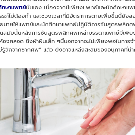
ศึกษาแพทย์
นั่นเอง เนื่องจากมีเพียงแพทย์และนักศึกษาแพท
ไม่ต้องทำ และช่วงเวลาที่มีอัตราการตายเพิ่มขึ้นนี้ยังสอ
ให้แพทย์และนักศึกษาแพทย์ปฏิบัติการชันสูตรพลิกศพคนไข
ในสมัยนั้นหลังการชันสูตรพลิกศพเหล่าบรรดาแพทย์มีเพียงผ้าผ
นห้องคลอด ซึ่งผ้าผืนเล็ก ๆนี้นอกจากจะไม่เพียงพอในการจ
ม่รู้จักจากซากศพ” แล้ว ยังอาจแหล่งสะสมของอนุภาคที่น่าก