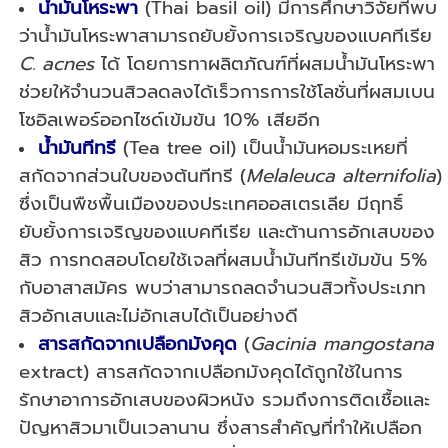
น้ำมันโหระพา
(Thai basil oil) มีการศึกษาวิจัยที่พบ
ว่าน้ำมันโหระพาสามารถยับยั้งการเจริญของแบคทีเรีย
C. acnes
ได้ โดยการทาผลิตภัณฑ์ที่ผสมน้ำมันโหระพา
ช่วยให้จำนวนสิวลดลงได้เร็วการการใช้โลชั่นที่ผสมเบน
โซอิลเพอร์ออกไซด์เข้มข้น 10% เสียอีก
น้ำมันทีทรี
(Tea tree oil) เป็นน้ำมันหอมระเหยที่
สกัดจากส่วนใบของต้นทีทรี (
Melaleuca alternifolia
)
ซึ่งเป็นพืชพื้นเมืองของประเทศออสเตรเลีย มีฤทธิ์
ยับยั้งการเจริญของแบคทีเรีย และต้านการอักเสบของ
สิว การทดสอบโดยใช้เจลที่ผสมน้ำมันทีทรีเข้มข้น 5%
กับอาสาสมัคร พบว่าสามารถลดจำนวนสิวทั้งประเภท
สิวอักเสบและไม่อักเสบได้เป็นอย่างดี
สารสกัดจากเปลือกมังคุด
(
Gacinia mangostana
extract) สารสกัดจากเปลือกมังคุดได้ถูกใช้ในการ
รักษาอาการอักเสบของผิวหนัง รวมถึงการติดเชื้อและ
ปัญหาสิวมาเป็นเวลานาน ซึ่งสารสำคัญที่ทำให้เปลือก