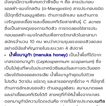
มังคุดมีความพิเศษกว่าพืชอื่น ๆ คือ สารประกอบ
แอลฟ่า-แมงโกสติน (α-Mangostin) สารประกอบชนิด
นี้มีฤทธิ์ต้านอนุมูลอิสระ ต้านการอักเสบ และต้านการ
เจริญของเชื้อราและเชื้อแบคทีเรียสายพันธุ์
C. acnes
ซึ่งเป็นสาเหตุของการเกิดสิว การทดลองใช้สารประ
กอบแอลฟ่า-แมงโกสตินเพื่อการรักษาสิวในอาสามา
สมัครจำนวน 10 คน พบว่าความรุนแรงของสิวลดลง
อย่างมีนัยสำคัญภายในระยะเวลา 4 สัปดาห์
น้ำผึ้งมานูก้า (
manuka honey)
เป็นน้ำผึ้งที่ได้จาก
เกสรดอกมานูก้า (
Leptospermum scoparium
) ซึ่ง
เป็นไม้พุ่มที่พบในประเทศนิวซีแลนด์และทางตะวันออก
เฉียงใต้ของออสเตรเลีย น้ำผึ้งมานูก้าอุดมไปด้วย
โปรตีน วิตามิน แร่ธาตุ และสารออกฤทธิ์ต่าง ๆ ที่มีฤทธิ์
ต้านการอักเสบของสิว ต้านอนุมูลอิสระ สมานบาดแผล
และฆ่าเชื้อแบคทีเรียได้ดี สาเหตุที่ทำให้น้ำผึ้งจากเกสร
ดอกมานูก้ามีความโดดเด่นคือ การที่มีสารประกอบ
เมทิล