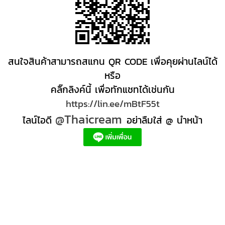
สนใจสินค้าสามารถสแกน QR CODE เพื่อคุยผ่านไลน์ได้
หรือ
คลิ๊กลิงค์นี้ เพื่อทักแชทได้เช่นกัน
https://lin.ee/mBtF55t
@Thaicream
ไลน์ไอดี
อย่าลืมใส่ @ นำหน้า
ผลิตภัณฑ์สปา Spa product ครีมสปา +ผลิต +สปา +ผลิต +สครับ สปา
สครับขัดผิว สครับผิว
+ราคาส่ง +สินค้า +สปา ผลิตภัณฑ์นวด น้ำมันนวดสปา +ผลิต +น้ำมันนวด +สครับขัดผิว +ขายส่ง
ผลิตภัณฑ์ สปา รับผลิตสครับขัดผิว ร้านขายผลิตภัณฑ์สปาภูเก็ต ผลิตภัณฑ์สปาไทย สินค้าส
ปา ผลิตภัณฑ์สปาออแกนิค ผลิตภัณฑ์สปาเชียงใหม่ ผลิตสปา รับผลิตสินค้าสปา สมุนไพรติด
แบรนด์ ผลิตภัณฑ์สปาตัว น้ำมันนวด สปา ผลิตภัณฑ์สปาหน้า ผลิตสครับ ขัดผิว ผลิตภัณฑ์ส
ปา คุณภาพสูง ราคาผลิตภัณฑ์สปาเท้า ครีมสปา สปาราคาส่ง รับผลิต ,ผลิตภัณฑ์นวดหน้า,
สครับขัดผิวขายส่ง รับผลิตสครับ, สินค้าสปา จตุจักรร้าน ขายส่ง สินค้าสปาออนไลท, น้ํามันนวด
สปายี่ห้อไหนดี, ครีมสปาเท้า ผลิตภัณฑ์สปาหน้า ครีมสปาหน้า รับทำครีม รับผลิตโลชั่น รับ
ผลิตครีม สร้างแบรนด์ ครีมแบรนด์ตัวเอง รับผลิตเวชสำอาง โรงงานรับผลิตเครื่องสําอาง