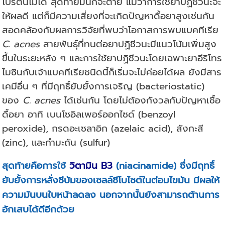
โปรตีนไม่ได้ สุดท้ายมันก็จะตาย แม้ว่าการใช้ยาปฏิชีวนะจะ
ให้ผลดี แต่ก็มีความเสี่ยงที่จะเกิดปัญหาดื้อยาสูงเช่นกัน
สอดคล้องกับผลการวิจัยที่พบว่าโอกาสการพบแบคทีเรีย
C. acnes
สายพันธุ์ที่ทนต่อยาปฏิชีวนะมีแนวโน้มเพิ่มสูง
ขึ้นในระยะหลัง ๆ และการใช้ยาปฏิชีวนะโดยเฉพาะยาอีริโทร
ไมซินกับเจ้าแบคทีเรียชนิดนี้ก็เริ่มจะไม่ค่อยได้ผล ยังมีสาร
เคมีอื่น ๆ ที่มีฤทธิ์ยับยั้งการเจริญ (bacteriostatic)
ของ
C. acnes
ได้เช่นกัน โดยไม่ต้องกังวลกับปัญหาเชื้อ
ดื้อยา อาทิ เบนโซอิลเพอร์ออกไซด์ (benzoyl
peroxide), กรดอะเซลาอิก (azelaic acid), สังกะสี
(zinc), และกำมะถัน (sulfur)
สุดท้ายคือการใช้
วิตามิน B3
(niacinamide) ซึ่งมีฤทธิ์
ยับยั้งการหลั่งซีบัมของเซลล์ซีโบไซต์ในต่อมไขมัน มีผลให้
ความมันบนใบหน้าลดลง นอกจากนั้นยังสามารถต้านการ
อักเสบได้ดีอีกด้วย