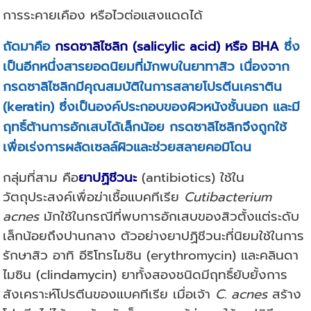
การระคายเคือง หรือไวต่อแสงแดดได้
ถัดมาคือ
กรดซาลิไซลิก
(salicylic acid) หรือ
BHA
ซึ่ง
เป็นอีกหนึ่งสารยอดนิยมที่มักพบในยาทาสิว เนื่องจาก
กรดซาลิไซลิกมีคุณสมบัติในการสลายโปรตีนเคราติน
(keratin) ซึ่งเป็นองค์ประกอบของผิวหนังชั้นนอก และมี
ฤทธิ์ต้านการอักเสบได้เล็กน้อย กรดซาลิไซลิกจึงถูกใช้
เพื่อเร่งการผลัดเซลล์ผิวและช่วยสลายคอมิโดน
กลุ่มที่สาม คือ
ยาปฏิชีวนะ
(antibiotics) ใช้ใน
วัตถุประสงค์เพื่อฆ่าเชื้อแบคทีเรีย
Cutibacterium
acnes
มักใช้ในกรณีที่พบการอักเสบของสิวตั้งแต่ระดับ
เล็กน้อยถึงปานกลาง ตัวอย่างยาปฏิชีวนะที่นิยมใช้ในการ
รักษาสิว อาทิ อีริโทรไมซิน (erythromycin) และคลินดา
ไมซิน (clindamycin) ยาทั้งสองชนิดมีฤทธิ์ยับยั้งการ
สังเคราะห์โปรตีนของแบคทีเรีย เมื่อเจ้า
C. acnes
สร้าง