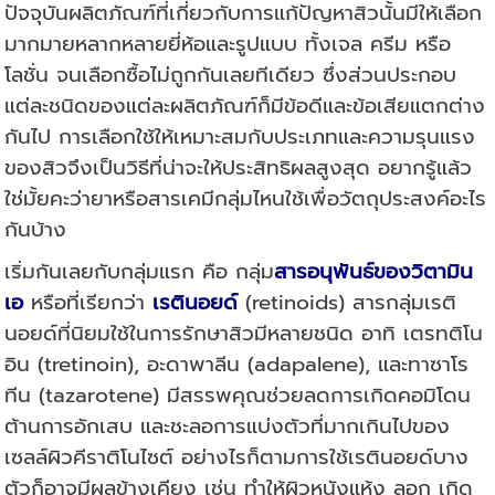
ปัจจุบันผลิตภัณฑ์ที่เกี่ยวกับการแก้ปัญหาสิวนั้นมีให้เลือก
มากมายหลากหลายยี่ห้อและรูปแบบ ทั้งเจล ครีม หรือ
โลชั่น จนเลือกซื้อไม่ถูกกันเลยทีเดียว ซึ่งส่วนประกอบ
แต่ละชนิดของแต่ละผลิตภัณฑ์ก็มีข้อดีและข้อเสียแตกต่าง
กันไป การเลือกใช้ให้เหมาะสมกับประเภทและความรุนแรง
ของสิวจึงเป็นวิธีที่น่าจะให้ประสิทธิผลสูงสุด อยากรู้แล้ว
ใช่มั้ยคะว่ายาหรือสารเคมีกลุ่มไหนใช้เพื่อวัตถุประสงค์อะไร
กันบ้าง
เริ่มกันเลยกับกลุ่มแรก คือ กลุ่ม
สารอนุพันธ์ของวิตามิน
เอ
หรือที่เรียกว่า
เรตินอยด์
(retinoids) สารกลุ่มเรติ
นอยด์ที่นิยมใช้ในการรักษาสิวมีหลายชนิด อาทิ เตรทติโน
อิน (tretinoin), อะดาพาลีน (adapalene), และทาซาโร
ทีน (tazarotene) มีสรรพคุณช่วยลดการเกิดคอมิโดน
ต้านการอักเสบ และชะลอการแบ่งตัวที่มากเกินไปของ
เซลล์ผิวคีราติโนไซต์ อย่างไรก็ตามการใช้เรตินอยด์บาง
ตัวก็อาจมีผลข้างเคียง เช่น ทำให้ผิวหนังแห้ง ลอก เกิด