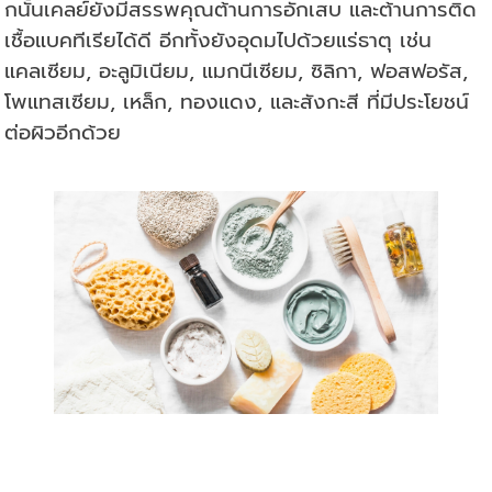
กนั้นเคลย์ยังมีสรรพคุณต้านการอักเสบ และต้านการติด
เชื้อแบคทีเรียได้ดี อีกทั้งยังอุดมไปด้วยแร่ธาตุ เช่น
แคลเซียม, อะลูมิเนียม, แมกนีเซียม, ซิลิกา, ฟอสฟอรัส,
โพแทสเซียม, เหล็ก, ทองแดง, และสังกะสี ที่มีประโยชน์
ต่อผิวอีกด้วย