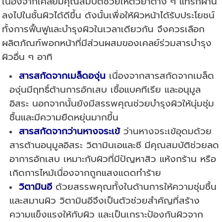
เนื่องจากเคลย์มีคุณสมบัติช่วยให้ตัวยาต่าง ๆ แทรกผ่าน
ลงไปในชั้นผิวได้ดีขึ้น ดังนั้นเพื่อให้ผิวหน้าได้รับประโยชน์
ทั้งการฟื้นฟูและบำรุงผิวในเวลาเดียวกัน จึงควรเลือก
ผลิตภัณฑ์พอกหน้าที่มีส่วนผสมของเคลย์ร่วมสารบำรุง
ผิวอื่น ๆ อาทิ
สารสกัดจากเมล็ดองุ่น
เนื่องจากสารสกัดจากเมล็ด
องุ่นมีฤทธิ์ต้านการอักเสบ เชื้อแบคทีเรีย และอนุมูล
อิสระ นอกจากนั้นยังมีสรรพคุณช่วยบำรุงผิวให้นุ่มชุ่ม
ชื้นและมีความยืดหยุ่นมากขึ้น
สารสกัดจากว่านหางจระเข้
ว่านหางจระเข้อุดมด้วย
สารต้านอนุมูลอิสระ วิตามินเอและซี มีคุณสมบัติช่วยลด
อาการอักเสบ เหมาะกับผิวที่มีปัญหาสิว แห้งกร้าน หรือ
เกิดการไหม้เนื่องจากถูกแสงแดดทำร้าย
วิตามินอี
ด้วยสรรพคุณทั้งในด้านการให้ความชุ่มชื้น
และสมานผิว วิตามินอีจึงเป็นตัวช่วยสำคัญที่สร้าง
ความแข็งแรงให้กับผิว และเป็นเกราะป้องกันผิวจาก