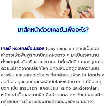
มาส์คหน้าด้วยเคลย์...เพื่ออะไร
?
เคลย์
หรือ
เคลย์มิเนรอล
(clay mineral) ถูกใช้เป็นเวช
สำอางเพื่อฟื้นฟูรักษาปัญหาผิวต่าง ๆ มาเป็นเวลานาน
ตั้งแต่ยุคโรมันหรืออาจจะนานกว่านั้นเสียอีก เคลย์อุดมไป
ด้วยแร่ธาตุจากเปลือกโลก มีคุณสมบัติดูดซับความมัน
สารพิษ และมลภาวะต่าง ๆ ที่ตกค้างบนผิวหนัง โดยประจุ
ลบที่โมเลกุลของเคลย์จะจับกับโลหะหนักต่าง ๆ ที่มีประจุ
บวก เช่น สารปรอท, แคดเมียม, ตะกั่ว และดึงเอาโลหะ
หนักเหล่านั้นออกจากผิว จึงช่วยลดอาการอักเสบของผิว
คล้ายกับการทำงานของสารต้านอนุมูลอิสระ นอกจา