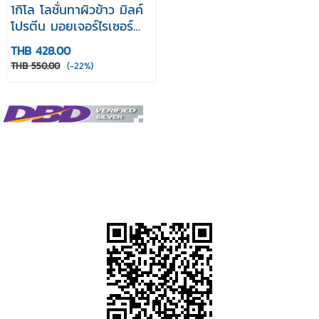
1กิโล โลชั่นทาผิวข้าว มิลค์
โปรตีน มอยเจอร์ไรเซอร์
ไทยครีม Thaicream Rice
THB 428.00
Milk Body Lotion
THB 550.00
(-22%)