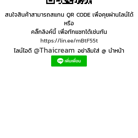
สนใจสินค้าสามารถสแกน QR CODE เพื่อคุยผ่านไลน์ได้
หรือ
คลิ๊กลิงค์นี้ เพื่อทักแชทได้เช่นกัน
https://lin.ee/mBtF55t
@Thaicream
ไลน์ไอดี
อย่าลืมใส่ @ นำหน้า
ผลิตภัณฑ์สปา Spa product ครีมสปา +ผลิต +สปา +ผลิต +สครับ สปา
สครับขัดผิว สครับผิว
+ราคาส่ง +สินค้า +สปา ผลิตภัณฑ์นวด น้ำมันนวดสปา +ผลิต +น้ำมันนวด +สครับขัดผิว +ขายส่ง
ผลิตภัณฑ์ สปา รับผลิตสครับขัดผิว ร้านขายผลิตภัณฑ์สปาภูเก็ต ผลิตภัณฑ์สปาไทย สินค้าส
ปา ผลิตภัณฑ์สปาออแกนิค ผลิตภัณฑ์สปาเชียงใหม่ ผลิตสปา รับผลิตสินค้าสปา สมุนไพรติด
แบรนด์ ผลิตภัณฑ์สปาตัว น้ำมันนวด สปา ผลิตภัณฑ์สปาหน้า ผลิตสครับ ขัดผิว ผลิตภัณฑ์ส
ปา คุณภาพสูง ราคาผลิตภัณฑ์สปาเท้า ครีมสปา สปาราคาส่ง รับผลิต ,ผลิตภัณฑ์นวดหน้า,
สครับขัดผิวขายส่ง รับผลิตสครับ, สินค้าสปา จตุจักรร้าน ขายส่ง สินค้าสปาออนไลท, น้ํามันนวด
สปายี่ห้อไหนดี, ครีมสปาเท้า ผลิตภัณฑ์สปาหน้า ครีมสปาหน้า รับทำครีม รับผลิตโลชั่น รับ
ผลิตครีม สร้างแบรนด์ ครีมแบรนด์ตัวเอง รับผลิตเวชสำอาง โรงงานรับผลิตเครื่องสําอาง
รับผลิตโลชั่นผิว รับผลิตแบรนด์ครีม บริษัทผลิตครีมดี ครีมสร้างแบรนด์ โรงงานผลิตมาร์ค
หน้า อยากทำครีม แบรนด์ตัวเอง อยากเป็นเจ้าของแบรนด์ครีม โรงงานผลิตเจลล้างหน้า ผลิต
เซรั่ม,อยากทําครีมขาย, โรงงานรับผลิตครีม สร้างแบรนด์, โรงงานผลิตครีมกันแดด สร้าง
แบรนด์, รับครีมจากโรงงาน, สั่งทำครีม, รับผลิตครีมรองพื้น, ผลิตสครับ, ผลิตโลชั่น, โรงงาน