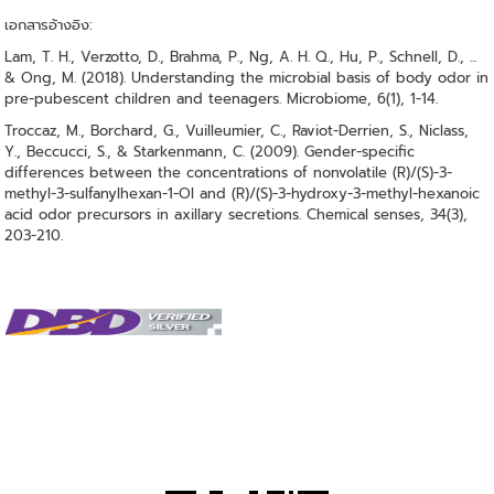
เอกสารอ้างอิง:
Lam, T. H., Verzotto, D., Brahma, P., Ng, A. H. Q., Hu, P., Schnell, D., ...
& Ong, M. (2018). Understanding the microbial basis of body odor in
pre-pubescent children and teenagers. Microbiome, 6(1), 1-14.
Troccaz, M., Borchard, G., Vuilleumier, C., Raviot-Derrien, S., Niclass,
Y., Beccucci, S., & Starkenmann, C. (2009). Gender-specific
differences between the concentrations of nonvolatile (R)/(S)-3-
methyl-3-sulfanylhexan-1-Ol and (R)/(S)-3-hydroxy-3-methyl-hexanoic
acid odor precursors in axillary secretions. Chemical senses, 34(3),
203-210.