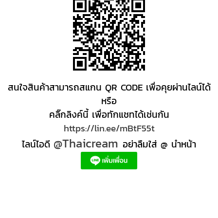
สนใจสินค้าสามารถสแกน QR CODE เพื่อคุยผ่านไลน์ได้
หรือ
คลิ๊กลิงค์นี้ เพื่อทักแชทได้เช่นกัน
https://lin.ee/mBtF55t
@Thaicream
ไลน์ไอดี
อย่าลืมใส่ @ นำหน้า
ผลิตภัณฑ์สปา Spa product ครีมสปา +ผลิต +สปา +ผลิต +สครับ สปา
สครับขัดผิว สครับผิว
+ราคาส่ง +สินค้า +สปา ผลิตภัณฑ์นวด น้ำมันนวดสปา +ผลิต +น้ำมันนวด +สครับขัดผิว +ขายส่ง
ผลิตภัณฑ์ สปา รับผลิตสครับขัดผิว ร้านขายผลิตภัณฑ์สปาภูเก็ต ผลิตภัณฑ์สปาไทย สินค้าส
ปา ผลิตภัณฑ์สปาออแกนิค ผลิตภัณฑ์สปาเชียงใหม่ ผลิตสปา รับผลิตสินค้าสปา สมุนไพรติด
แบรนด์ ผลิตภัณฑ์สปาตัว น้ำมันนวด สปา ผลิตภัณฑ์สปาหน้า ผลิตสครับ ขัดผิว ผลิตภัณฑ์ส