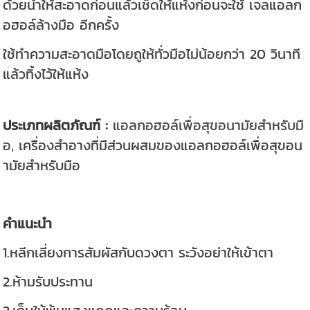
ด้วยน้ำให้สะอาดก่อนแล้วเช็ดให้แห้งก่อนจะใช้ เจลแอลก
อฮอล์ล้างมือ อีกครั้ง
ใช้ทำความสะอาดมือโดยถูให้ทั่วมือไม่น้อยกว่า 20 วินาที
แล้วทิ้งไว้ให้แห้ง
ประเภทผลิตภัณฑ์ :
แอลกอฮอล์เพื่อสุขอนามัยสำหรับมื
อ,
เครื่องสำอางที่มีส่วนผสมของแอลกอฮอล์เพื่อสุขอน
ามัยสำหรับมือ
คำแนะนำ
1.หลีกเลี่ยงการสัมผัสกับดวงตา ระวังอย่าให้เข้าตา
2.ห้ามรับประทาน