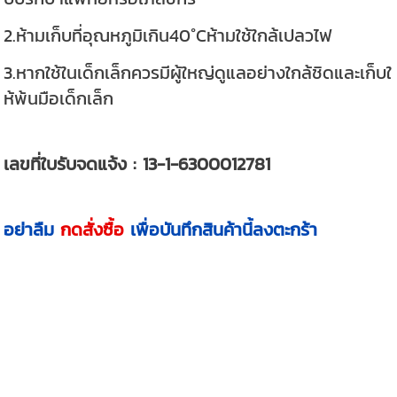
2.ห้ามเก็บที่อุณหภูมิเกิน40°Cห้ามใช้ใกล้เปลวไฟ
3.หากใช้ในเด็กเล็กควรมีผู้ใหญ่ดูแลอย่างใกล้ชิดและเก็บใ
ห้พ้นมือเด็กเล็ก
เลขที่ใบรับจดแจ้ง : 13-1-6300012781
อย่าลืม
กดสั่งซื้อ
เพื่อบันทึกสินค้านี้ลงตะกร้า
เจลแอลกอฮอล์ล้างมือ แอลกอฮอล์ล้างมือ แอลกอฮ
อล์เจล เจลล้างมือไม่มีแอลกอฮอล์ เจลล้างมือแอลกอ
ฮอล์ เจลแอลกอฮอล์ แอลกอฮอล์เจลล้างมือ แอลก
อฮอล์ล้างมือราคา แอลกอฮอล์ล้างมือพกพา alcoho