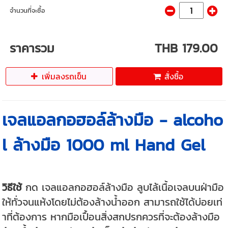
จำนวนที่จะซื้อ
ราคารวม
THB 179.00
เพิ่มลงรถเข็น
สั่งซื้อ
เจลแอลกอฮอล์ล้างมือ - alcoho
l ล้างมือ 1000 ml Hand Gel
วิธีใช้
กด เจลแอลกอฮอล์ล้างมือ ลูบไล้เนื้อเจลบนฝ่ามือ
ให้ทั่วจนแห้งโดยไม่ต้องล้างน้ำออก สามารถใช้ได้บ่อยเท่
าที่ต้องการ หากมือเปื้อนสิ่งสกปรกควรที่จะต้องล้างมือ