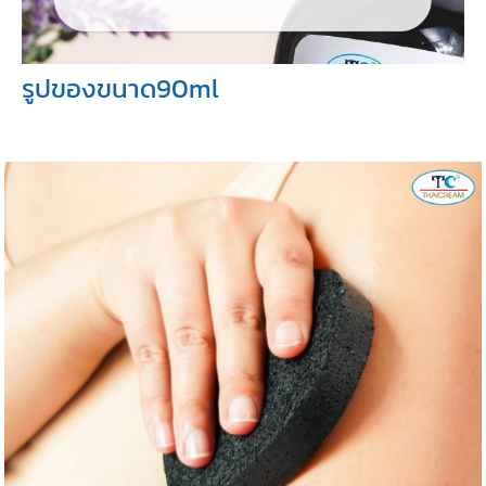
รูปของขนาด90ml