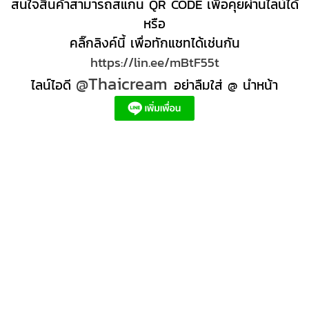
สนใจสินค้าสามารถสแกน QR CODE เพื่อคุยผ่านไลน์ได้
หรือ
คลิ๊กลิงค์นี้ เพื่อทักแชทได้เช่นกัน
https://lin.ee/mBtF55t
@Thaicream
ไลน์ไอดี
อย่าลืมใส่ @ นำหน้า
ผลิตภัณฑ์สปา Spa product ครีมสปา +ผลิต +สปา +ผลิต +สครับ สปา
สครับขัดผิว สครับผิว
+ราคาส่ง +สินค้า +สปา ผลิตภัณฑ์นวด น้ำมันนวดสปา +ผลิต +น้ำมันนวด +สครับขัดผิว +ขายส่ง
ผลิตภัณฑ์ สปา รับผลิตสครับขัดผิว ร้านขายผลิตภัณฑ์สปาภูเก็ต ผลิตภัณฑ์สปาไทย สินค้าส
ปา ผลิตภัณฑ์สปาออแกนิค ผลิตภัณฑ์สปาเชียงใหม่ ผลิตสปา รับผลิตสินค้าสปา สมุนไพรติด
แบรนด์ ผลิตภัณฑ์สปาตัว น้ำมันนวด สปา ผลิตภัณฑ์สปาหน้า ผลิตสครับ ขัดผิว ผลิตภัณฑ์ส
ปา คุณภาพสูง ราคาผลิตภัณฑ์สปาเท้า ครีมสปา สปาราคาส่ง รับผลิต ,ผลิตภัณฑ์นวดหน้า,
สครับขัดผิวขายส่ง รับผลิตสครับ, สินค้าสปา จตุจักรร้าน ขายส่ง สินค้าสปาออนไลท, น้ํามันนวด
สปายี่ห้อไหนดี, ครีมสปาเท้า ผลิตภัณฑ์สปาหน้า ครีมสปาหน้า รับทำครีม รับผลิตโลชั่น รับ
ผลิตครีม สร้างแบรนด์ ครีมแบรนด์ตัวเอง รับผลิตเวชสำอาง โรงงานรับผลิตเครื่องสําอาง
รับผลิตโลชั่นผิว รับผลิตแบรนด์ครีม บริษัทผลิตครีมดี ครีมสร้างแบรนด์ โรงงานผลิตมาร์ค
หน้า อยากทำครีม แบรนด์ตัวเอง อยากเป็นเจ้าของแบรนด์ครีม โรงงานผลิตเจลล้างหน้า ผลิต
เซรั่ม,อยากทําครีมขาย, โรงงานรับผลิตครีม สร้างแบรนด์, โรงงานผลิตครีมกันแดด สร้าง
แบรนด์, รับครีมจากโรงงาน, สั่งทำครีม, รับผลิตครีมรองพื้น, ผลิตสครับ, ผลิตโลชั่น, โรงงาน
ผลิตผลิตภัณฑ์สปา, รับผลิตครีมหน้าใส, โรงงานรับจ้างผลิต oem, ครีมทาใต้ตา ลดริ้วรอย,
ผลิตโฟมล้างหน้า มูสโฟมล้างหน้า gmp iso, eye cream ลดริ้วรอย, "ครีม ขัด ผิว", บริษัท
oem เครื่องสําอาง, ลดริ้วรอยใต้ตา ครีมอาบูติน ฝ้า, vit c เซ รั่ ม, centella extract คือ,