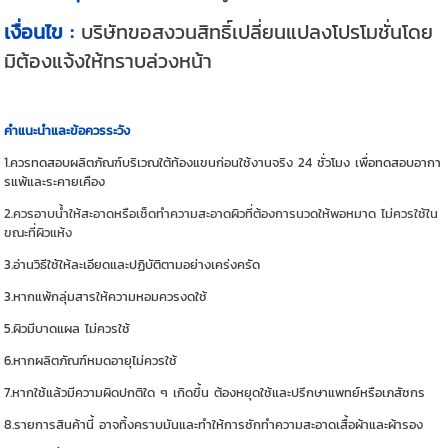
เงื่อนไข :
บริษัทขอสงวนสิทธิ์เปลี่ยนแปลงโปรโมชั่นโดย
มิต้องแจ้งให้ทราบล่วงหน้า
คำแนะนำและข้อควรระวัง
1.ควรทดสอบผลิตภัณฑ์บริเวณใต้ท้องแขนก่อนใช้งานจริง 24 ชั่วโมง เพื่อทดสอบอากา
รแพ้และระคายเคือง
2.ควรอาบน้ำให้สะอาดหรือเช็ดทำความสะอาดผิวที่ต้องการนวดให้พอหมาด ไม่ควรใช้ใน
ขณะที่ผิวแห้ง
3.อ่านวิธีใช้ให้ละเอียดและปฏิบัติตามอย่างเคร่งครัด
3.หากแพ้กลุ่มสารให้ความหอมควรงดใช้
5.ผิวมีบาดแผล ไม่ควรใช้
6.หากผลิตภัณฑ์หมดอายุไม่ควรใช้
7.หากใช้แล้วมีความผิดปกติใด ๆ เกิดขึ้น ต้องหยุดใช้และปรึกษาแพทย์หรือเภสัชกร
8.รายการสินค้านี้ อาจทิ้งคราบมันและทำให้การซักทำความสะอาดเสื้อผ้าและผ้ารอง