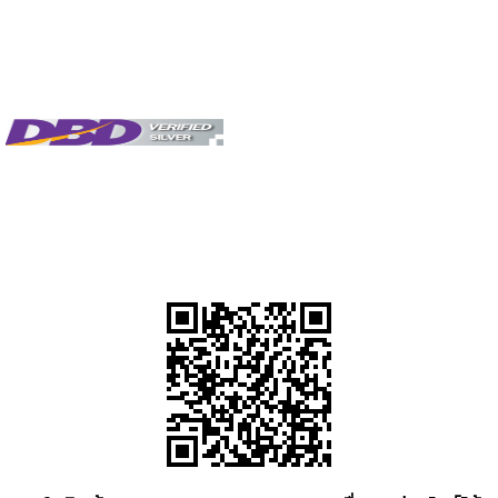
ครีม สปา
ผ้า ขนหนู สปา ราคา ส่ง
โรงงาน ผลิต กางเกง ใน สปา
รับ ผลิต สครับ