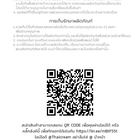
สนใจสินค้าสามารถสแกน QR CODE เพื่อคุยผ่านไลน์ได้ หรือ
คลิ๊กลิงค์นี้ เพื่อทักแชทได้เช่นกัน https://lin.ee/mBtF55t
ไลน์ไอดี @Thaicream อย่าลืมใส่ @ นำหน้า