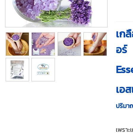
เกล
อร์
Ess
เอสเ
ปริมา
เพราะเ