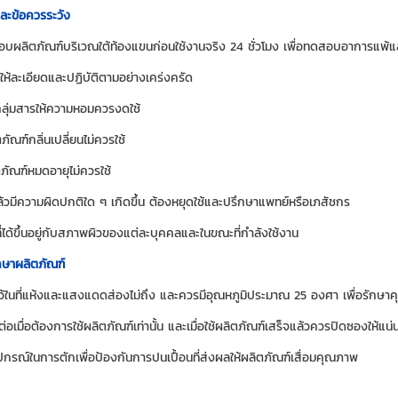
ละข้อควรระวัง
บผลิตภัณฑ์บริเวณใต้ท้องแขนก่อนใช้งานจริง 24 ชั่วโมง เพื่อทดสอบอาการแพ้แ
ใช้ให้ละเอียดและปฏิบัติตามอย่างเคร่งครัด
ลุ่มสารให้ความหอมควรงดใช้
ัณฑ์กลิ่นเปลี่ยนไม่ควรใช้
ภัณฑ์หมดอายุไม่ควรใช้
ล้วมีความผิดปกติใด ๆ เกิดขึ้น ต้องหยุดใช้และปรึกษาแพทย์หรือเภสัชกร
ี่ได้ขึ้นอยู่กับสภาพผิวของแต่ละบุคคลและในขณะที่กำลังใช้งาน
กษาผลิตภัณฑ์
ไว้ในที่แห้งและแสงแดดส่องไม่ถึง และควรมีอุณหภูมิประมาณ 25 องศา เพื่อรักษ
่อเมื่อต้องการใช้ผลิตภัณฑ์เท่านั้น และเมื่อใช้ผลิตภัณฑ์เสร็จแล้วควรปิดซองให้แน่
ุปกรณ์ในการตักเพื่อป้องกันการปนเปื้อนที่ส่งผลให้ผลิตภัณฑ์เสื่อมคุณภาพ