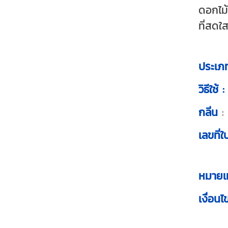
ดอกไม้
ที่สดใ
ประเภ
วิธีใช้ :
กลิ่น
:
เลขที่
หมายเห
เงื่อนไ