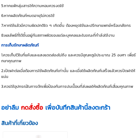
5.หากแพ้กลุ่มสารให้ความหอมควรงดใช้
6.หากผลิตภัณฑ์หมดอายุไม่ควรใช้
7.หากใช้แล้วมีความผิดปกติใด ๆ เกิดขึ้น ต้องหยุดใช้และปรึกษาแพทย์หรือเภสัชกร
8.ผลลัพธ์ที่ได้ขึ้นอยู่กับสภาพผิวของแต่ละบุคคลและในขณะที่กำลังใช้งาน
การเก็บรักษาผลิตภัณฑ์
1.ควรเก็บไว้ในที่แห้งและแสงแดดส่องไม่ถึง และควรมีอุณหภูมิประมาณ 25 องศา เพื่อรั
กษาคุณภาพ
2.เปิดฝาต่อเมื่อต้องการใช้ผลิตภัณฑ์เท่านั้น และเมื่อใช้ผลิตภัณฑ์เสร็จแล้วควรปิดฝาให้
แน่น
3.ควรใช้อุปกรณ์ในการตักเพื่อป้องกันการปนเปื้อนที่ส่งผลให้ผลิตภัณฑ์เสื่อมคุณภาพ
อย่าลืม
กดสั่งซื้อ
เพื่อบันทึกสินค้านี้ลงตะกร้า
สินค้าที่เกี่ยวข้อง