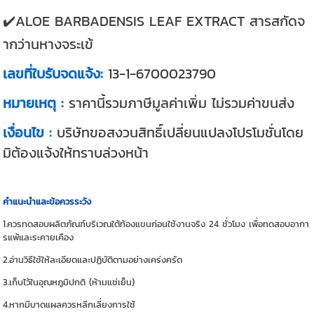
✔️ALOE BARBADENSIS LEAF EXTRACT สารสกัดจ
ากว่านหางจระเข้
เลขที่ใบรับจดแจ้ง:
13-1-6700023790
หมายเหตุ :
ราคานี้รวมภาษีมูลค่าเพิ่ม ไม่รวมค่าขนส่ง
เงื่อนไข :
บริษัทขอสงวนสิทธิ์เปลี่ยนแปลงโปรโมชั่นโดย
มิต้องแจ้งให้ทราบล่วงหน้า
คำแนะนำและข้อควรระวัง
1.ควรทดสอบผลิตภัณฑ์บริเวณใต้ท้องแขนก่อนใช้งานจริง 24 ชั่วโมง เพื่อทดสอบอากา
รแพ้และระคายเคือง
2.อ่านวิธีใช้ให้ละเอียดและปฏิบัติตามอย่างเคร่งครัด
3.เก็บไว้ในอุณหภูมิปกติ (ห้ามแช่เย็น)
4.หากมีบาดแผลควรหลีกเลี่ยงการใช้