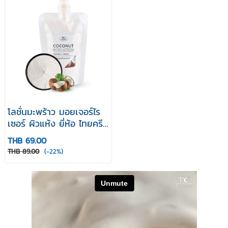
โลชั่นมะพร้าว มอยเจอร์ไร
เซอร์ ผิวแห้ง ยี่ห้อ ไทยครีม
บำรุงผิว thaicream
THB 69.00
Coconut Body Lotion
THB 89.00
(-22%)