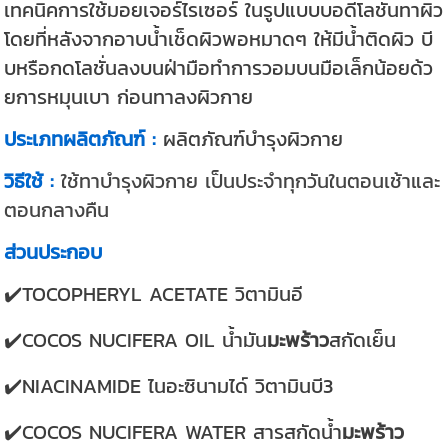
เทคนิคการใช้มอยเจอร์ไรเซอร์ ในรูปแบบบอดี้โลชั่นทาผิว
โดยที่หลังจากอาบน้ำเช็ดผิวพอหมาดๆ ให้มีน้ำติดผิว บี
บหรือกดโลชั่นลงบนฝ่ามือทำการวอมบนมือเล็กน้อยด้ว
ยการหมุนเบา ก่อนทาลงผิวกาย
ประเภทผลิตภัณฑ์ :
ผลิตภัณฑ์บำรุงผิวกาย
วิธีใช้ :
ใช้ทาบำรุงผิวกาย เป็นประจำทุกวันในตอนเช้าและ
ตอนกลางคืน
ส่วนประกอบ
✔️TOCOPHERYL ACETATE วิตามินอี
✔️COCOS NUCIFERA OIL น้ำมัน
มะพร้าว
สกัดเย็น
✔️NIACINAMIDE ไนอะซินามได์ วิตามินบี3
✔️COCOS NUCIFERA WATER สารสกัดน้ำ
มะพร้าว