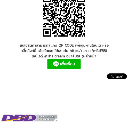
สนใจสินค้าสามารถสแกน QR CODE เพื่อคุยผ่านไลน์ได้ หรือ
คลิ๊กลิงค์นี้ เพื่อทักแชทได้เช่นกัน https://lin.ee/mBtF55t
ไลน์ไอดี @Thaicream อย่าลืมใส่ @ นำหน้า
โลชั่นผิวขาว , โลชั่น , โลชั่นเภสัช , เภสัชสีเขียว , ครีมบำรุงผิวกายขาว , ผิวขาดน้ำ , มอยเจอร์ไรเซอร์
ผิวมันขาดน้ำ , วิธีแก้ผิวหน้าแห้ง , มอยเจอร์ไรเซอร์ผิวแห้ง , ผิวแห้งมาก , ครีมทาผิวแห้งมาก , โลชั่น
ผิวแห้งมาก , ผิวตัวแห้งมาก , ผิวแห้งลอก , ผิวแพ้ง่าย , ครีมลดรอยสิวผิวแพ้ง่าย , ครีมสําหรับผิว
แพ้ง่าย