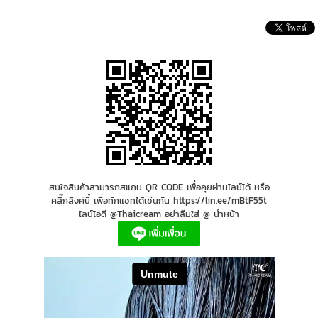
สนใจสินค้าสามารถสแกน QR CODE เพื่อคุยผ่านไลน์ได้ หรือ
คลิ๊กลิงค์นี้ เพื่อทักแชทได้เช่นกัน https://lin.ee/mBtF55t
ไลน์ไอดี @Thaicream อย่าลืมใส่ @ นำหน้า