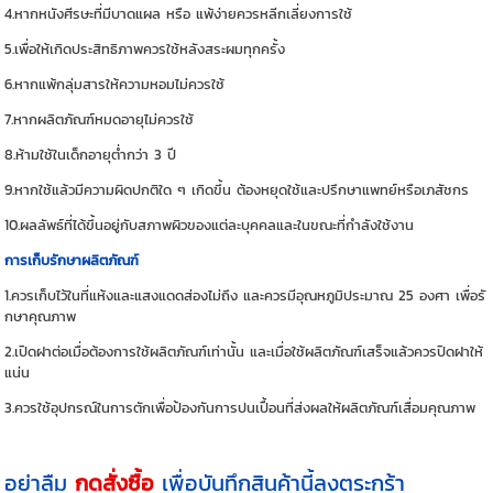
4.หากหนังศีรษะที่มีบาดแผล หรือ แพ้ง่ายควรหลีกเลี่ยงการใช้
5.เพื่อให้เกิดประสิทธิภาพควรใช้หลังสระผมทุกครั้ง
6.หากแพ้กลุ่มสารให้ความหอมไม่ควรใช้
7.หากผลิตภัณฑ์หมดอายุไม่ควรใช้
8.ห้ามใช้ในเด็กอายุต่ำกว่า 3 ปี
9.หากใช้แล้วมีความผิดปกติใด ๆ เกิดขึ้น ต้องหยุดใช้และปรึกษาแพทย์หรือเภสัชกร
10.ผลลัพธ์ที่ได้ขึ้นอยู่กับสภาพผิวของแต่ละบุคคลและในขณะที่กำลังใช้งาน
การเก็บรักษาผลิตภัณฑ์
1.ควรเก็บไว้ในที่แห้งและแสงแดดส่องไม่ถึง และควรมีอุณหภูมิประมาณ 25 องศา เพื่อรั
กษาคุณภาพ
2.เปิดฝาต่อเมื่อต้องการใช้ผลิตภัณฑ์เท่านั้น และเมื่อใช้ผลิตภัณฑ์เสร็จแล้วควรปิดฝาให้
แน่น
3.ควรใช้อุปกรณ์ในการตักเพื่อป้องกันการปนเปื้อนที่ส่งผลให้ผลิตภัณฑ์เสื่อมคุณภาพ
อย่าลืม
กดสั่งซื้อ
เพื่อบันทึกสินค้านี้ลงตระกร้า