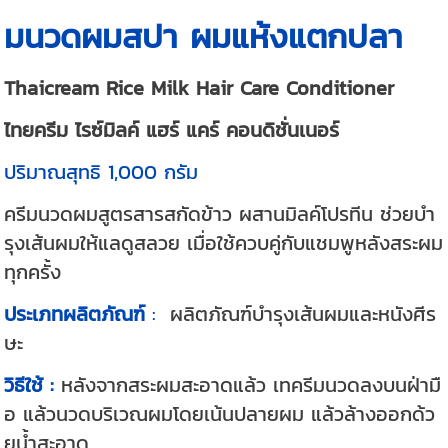
มนวดผมสปา ผมแห้งแตกปลา
Thaicream Rice Milk Hair Care Conditioner
ไทยครีม ไรซ์มิลค์ แฮร์ แคร์ คอนดิชั่นเนอร์
ปริมาณสุทธิ 1,000 กรัม
ครีมนวดผมสูตรสารสกัดข้าว ผสานมิลค์โปรทีน ช่วยบำ
รุงเส้นผมให้แลดูสลวย เมื่อใช้ควบคู่กับแชมพูหลังสระผม
ทุกครั้ง
ประเภทผลิตภัณฑ์
:
ผลิตภัณฑ์บำรุงเส้นผมและหนังศีร
ษะ
วิธีใช้ :
หลังจากสระผมสะอาดแล้ว เทครีมนวดลงบนฝ่ามื
อ แล้วนวดบริเวณผมโดยเน้นปลายผม แล้วล้างออกด้ว
ยน้ำสะอาด