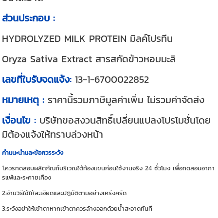
ส่วนประกอบ :
HYDROLYZED MILK PROTEIN มิลค์โปรทีน
Oryza Sativa Extract สารสกัดข้าวหอมมะลิ
เลขที่ใบรับจดแจ้ง:
13-1-6700022852
หมายเหตุ :
ราคานี้รวมภาษีมูลค่าเพิ่ม ไม่รวมค่าจัดส่ง
เงื่อนไข :
บริษัทขอสงวนสิทธิ์เปลี่ยนแปลงโปรโมชั่นโดย
มิต้องแจ้งให้ทราบล่วงหน้า
คำแนะนำและข้อควรระวัง
1.ควรทดสอบผลิตภัณฑ์บริเวณใต้ท้องแขนก่อนใช้งานจริง 24 ชั่วโมง เพื่อทดสอบอากา
รแพ้และระคายเคือง
2.อ่านวิธีใช้ให้ละเอียดและปฏิบัติตามอย่างเคร่งครัด
3.ระวังอย่าให้เข้าตาหากเข้าตาควรล้างออกด้วยน้ำสะอาดทันที