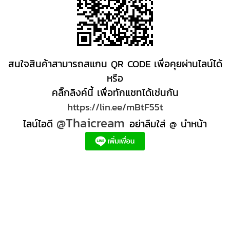
สนใจสินค้าสามารถสแกน QR CODE เพื่อคุยผ่านไลน์ได้
หรือ
คลิ๊กลิงค์นี้ เพื่อทักแชทได้เช่นกัน
https://lin.ee/mBtF55t
@Thaicream
ไลน์ไอดี
อย่าลืมใส่ @ นำหน้า
ผลิตภัณฑ์สปา Spa product ครีมสปา +ผลิต +สปา +ผลิต +สครับ สปา
สครับขัดผิว สครับผิว
+ราคาส่ง +สินค้า +สปา ผลิตภัณฑ์นวด น้ำมันนวดสปา +ผลิต +น้ำมันนวด +สครับขัดผิว +ขายส่ง
ผลิตภัณฑ์ สปา รับผลิตสครับขัดผิว ร้านขายผลิตภัณฑ์สปาภูเก็ต ผลิตภัณฑ์สปาไทย สินค้าส
ปา ผลิตภัณฑ์สปาออแกนิค ผลิตภัณฑ์สปาเชียงใหม่ ผลิตสปา รับผลิตสินค้าสปา สมุนไพรติด
แบรนด์ ผลิตภัณฑ์สปาตัว น้ำมันนวด สปา ผลิตภัณฑ์สปาหน้า ผลิตสครับ ขัดผิว ผลิตภัณฑ์ส
ปา คุณภาพสูง ราคาผลิตภัณฑ์สปาเท้า ครีมสปา สปาราคาส่ง รับผลิต ,ผลิตภัณฑ์นวดหน้า,
สครับขัดผิวขายส่ง รับผลิตสครับ, สินค้าสปา จตุจักรร้าน ขายส่ง สินค้าสปาออนไลท, น้ํามันนวด
สปายี่ห้อไหนดี, ครีมสปาเท้า ผลิตภัณฑ์สปาหน้า ครีมสปาหน้า รับทำครีม รับผลิตโลชั่น รับ
ผลิตครีม สร้างแบรนด์ ครีมแบรนด์ตัวเอง รับผลิตเวชสำอาง โรงงานรับผลิตเครื่องสําอาง