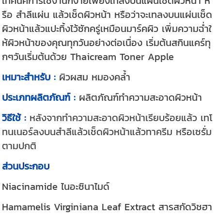
เทคนิคการใช้งานก็ง่ายเพียงเทลงบนแผ่นเช็ดผิวหน้า ห
รือ สำลีแผ่น แล้วเช็ดผิวหน้า หรือว่าจะเทลงบนแผ่นเช็ด
ผิวหน้าแล้วแปะทิ้งไว้ซักครู่เหมือนมาร์คผิว เพิ่มความฉ่ำใ
ห้ผิวหน้าของคุณทุกวันอย่างต่อเนื่อง เริ่มต้นสกินแคร์ทุ
กๆวันเริ่มต้นด้วย Thaicream Toner Apple
เหมาะสำหรับ :
ผิวผสม หมองคล้ำ
ประเภทผลิตภัณฑ์ :
ผลิตภัณฑ์ทำความสะอาดผิวหน้า
วิธีใช้ :
หลังจากทำความสะอาดผิวหน้าเรียบร้อยแล้ว เทโ
ทนเนอร์ลงบนสำลีแล้วเช็ดผิวหน้าแล้วทาครีม หรือเซรั่ม
ตามปกติ
ส่วนประกอบ
Niacinamide ไนอะซินาไมด์
Hamamelis Virginiana Leaf Extract สารสกัดวิชฮา