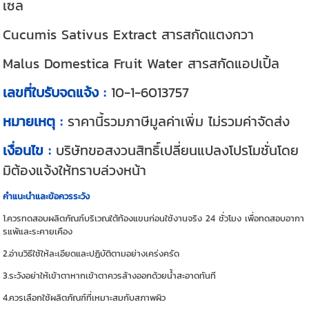
เซล
Cucumis Sativus Extract สารสกัดแตงกวา
Malus Domestica Fruit Water สารสกัดแอปเปิ้ล
เลขที่ใบรับจดแจ้ง :
10-1-6013757
หมายเหตุ :
ราคานี้รวมภาษีมูลค่าเพิ่ม ไม่รวมค่าจัดส่ง
เงื่อนไข :
บริษัทขอสงวนสิทธิ์เปลี่ยนแปลงโปรโมชั่นโดย
มิต้องแจ้งให้ทราบล่วงหน้า
คำแนะนำและข้อควรระวัง
1.ควรทดสอบผลิตภัณฑ์บริเวณใต้ท้องแขนก่อนใช้งานจริง 24 ชั่วโมง เพื่อทดสอบอากา
รแพ้และระคายเคือง
2.อ่านวิธีใช้ให้ละเอียดและปฏิบัติตามอย่างเคร่งครัด
3.ระวังอย่าให้เข้าตาหากเข้าตาควรล้างออกด้วยน้ำสะอาดทันที
4.ควรเลือกใช้ผลิตภัณฑ์ที่เหมาะสมกับสภาพผิว