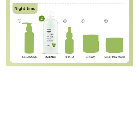
#รูขุมขนกว้าง มองหาโทนเนอร์บำรุง ต้อง ไทยครีม โทนเนอร์ แอปเปิ้ล
โทนเนอร์สูตรสารสกัดน้ำแอ็ปเปิ้ล ผสาน วิสอัสเซล และวิตามินบี 3 สารสกัดแตงกวา ตอบโจทย์ผิว
หน้าที่ต้องการความสะอาด ปรับสภาพผิวให้ความชุ่มชื้นหลังจากการล้างหน้าสูตรปราศจากแอล
กกอฮอล์
รูขุมขนกว้าง กระชับรูขุมขน วิธีกระชับรูขุมขน ลดรูขุมขน รักษารูขุมขนกว้าง รูขุม