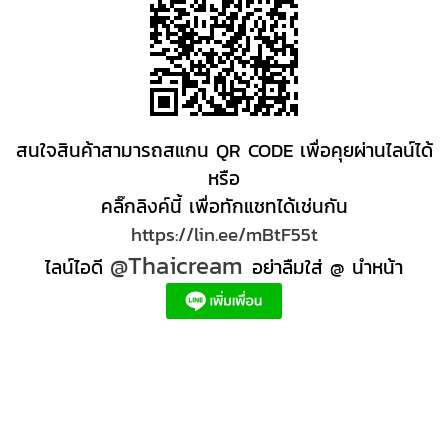
สนใจสินค้าสามารถสแกน QR CODE เพื่อคุยผ่านไลน์ได้
หรือ
คลิ๊กลิงค์นี้ เพื่อทักแชทได้เช่นกัน
https://lin.ee/mBtF55t
@Thaicream
ไลน์ไอดี
อย่าลืมใส่ @ นำหน้า
ผลิตภัณฑ์สปา Spa product ครีมสปา +ผลิต +สปา +ผลิต +สครับ สปา
สครับขัดผิว สครับผิว
+ราคาส่ง +สินค้า +สปา ผลิตภัณฑ์นวด น้ำมันนวดสปา +ผลิต +น้ำมันนวด +สครับขัดผิว +ขายส่ง
ผลิตภัณฑ์ สปา รับผลิตสครับขัดผิว ร้านขายผลิตภัณฑ์สปาภูเก็ต ผลิตภัณฑ์สปาไทย สินค้าส
ปา ผลิตภัณฑ์สปาออแกนิค ผลิตภัณฑ์สปาเชียงใหม่ ผลิตสปา รับผลิตสินค้าสปา สมุนไพรติด
แบรนด์ ผลิตภัณฑ์สปาตัว น้ำมันนวด สปา ผลิตภัณฑ์สปาหน้า ผลิตสครับ ขัดผิว ผลิตภัณฑ์ส
ปา คุณภาพสูง ราคาผลิตภัณฑ์สปาเท้า ครีมสปา สปาราคาส่ง รับผลิต ,ผลิตภัณฑ์นวดหน้า,
สครับขัดผิวขายส่ง รับผลิตสครับ, สินค้าสปา จตุจักรร้าน ขายส่ง สินค้าสปาออนไลท, น้ํามันนวด