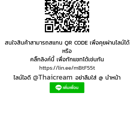
สนใจสินค้าสามารถสแกน QR CODE เพื่อคุยผ่านไลน์ได้
หรือ
คลิ๊กลิงค์นี้ เพื่อทักแชทได้เช่นกัน
https://lin.ee/mBtF55t
@Thaicream
ไลน์ไอดี
อย่าลืมใส่ @ นำหน้า
ผลิตภัณฑ์สปา Spa product ครีมสปา +ผลิต +สปา +ผลิต +สครับ สปา
สครับขัดผิว สครับผิว
+ราคาส่ง +สินค้า +สปา ผลิตภัณฑ์นวด น้ำมันนวดสปา +ผลิต +น้ำมันนวด +สครับขัดผิว +ขายส่ง
ผลิตภัณฑ์ สปา รับผลิตสครับขัดผิว ร้านขายผลิตภัณฑ์สปาภูเก็ต ผลิตภัณฑ์สปาไทย สินค้าส
ปา ผลิตภัณฑ์สปาออแกนิค ผลิตภัณฑ์สปาเชียงใหม่ ผลิตสปา รับผลิตสินค้าสปา สมุนไพรติด
แบรนด์ ผลิตภัณฑ์สปาตัว น้ำมันนวด สปา ผลิตภัณฑ์สปาหน้า ผลิตสครับ ขัดผิว ผลิตภัณฑ์ส
ปา คุณภาพสูง ราคาผลิตภัณฑ์สปาเท้า ครีมสปา สปาราคาส่ง รับผลิต ,ผลิตภัณฑ์นวดหน้า,
สครับขัดผิวขายส่ง รับผลิตสครับ, สินค้าสปา จตุจักรร้าน ขายส่ง สินค้าสปาออนไลท, น้ํามันนวด
สปายี่ห้อไหนดี, ครีมสปาเท้า ผลิตภัณฑ์สปาหน้า ครีมสปาหน้า รับทำครีม รับผลิตโลชั่น รับ