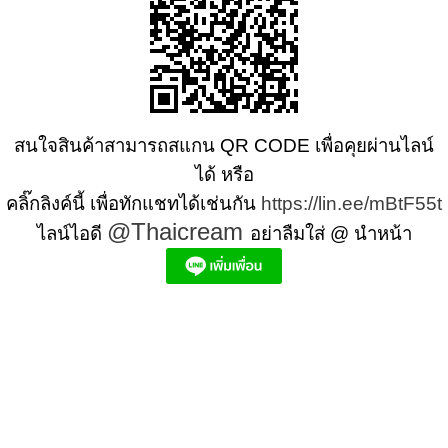
สนใจสินค้าสามารถสแกน QR CODE เพื่อคุยผ่านไลน์
ได้ หรือ
คลิ๊กลิงค์นี้ เพื่อทักแชทได้เช่นกัน
https://lin.ee/mBtF55t
@Thaicream
ไลน์ไอดี
อย่าลืมใส่ @ นำหน้า
สครับขัดผิว สครับผิว
ผลิตภัณฑ์สปา Spa product ครีมสปา +ผลิต +สปา +ผลิต +สครับ สปา
+ราคาส่ง +สินค้า +สปา ผลิตภัณฑ์นวด น้ำมันนวดสปา +ผลิต +น้ำมันนวด +สครับขัดผิว
+ขายส่ง ผลิตภัณฑ์ สปา รับผลิตสครับขัดผิว ร้านขายผลิตภัณฑ์สปาภูเก็ต ผลิตภัณฑ์สปาไทย
สินค้าสปา ผลิตภัณฑ์สปาออแกนิค ผลิตภัณฑ์สปาเชียงใหม่ ผลิตสปา รับผลิตสินค้าสปา
สมุนไพรติดแบรนด์ ผลิตภัณฑ์สปาตัว น้ำมันนวด สปา ผลิตภัณฑ์สปาหน้า ผลิตสครับ ขัดผิว
ผลิตภัณฑ์ส ปา คุณภาพสูง ราคาผลิตภัณฑ์สปาเท้า ครีมสปา สปาราคาส่ง รับผลิต ,ผลิตภัณฑ์
นวดหน้า, สครับขัดผิวขายส่ง รับผลิตสครับ, สินค้าสปา จตุจักรร้าน ขายส่ง สินค้าสปา
ออนไลท, น้ํามันนวดสปายี่ห้อไหนดี, ครีมสปาเท้า ผลิตภัณฑ์สปาหน้า ครีมสปาหน้า รับทำ