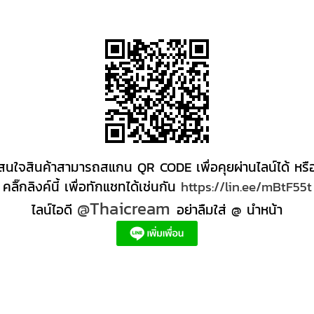
สนใจสินค้าสามารถสแกน QR CODE เพื่อคุยผ่านไลน์ได้ หรื
คลิ๊กลิงค์นี้ เพื่อทักแชทได้เช่นกัน
https://lin.ee/mBtF55t
@Thaicream
ไลน์ไอดี
อย่าลืมใส่ @ นำหน้า
ส่ง +สินค้า +สปา ผลิตภัณฑ์นวด น้ำมันนวดสปา +ผลิต +น้ำมันนวด +สครับขัดผิว +ขายส่ง ผลิตภ
ตภัณฑ์สปาตัว น้ำมันนวด สปา ผลิตภัณฑ์สปาหน้า ผลิตสครับ ขัดผิว ผลิตภัณฑ์ส ปา คุณภาพสูง
หนดี, ครีมสปาเท้า ผลิตภัณฑ์สปาหน้า ครีมสปาหน้า รับทำครีม รับผลิตโลชั่น รับผลิตครีม สร้าง
ด์ตัวเอง อยากเป็นเจ้าของแบรนด์ครีม โรงงานผลิตเจลล้างหน้า ผลิตเซรั่ม,อยากทําครีมขาย, 
รีมหน้าใส, โรงงานรับจ้างผลิต oem, ครีมทาใต้ตา ลดริ้วรอย, ผลิตโฟมล้างหน้า มูสโฟมล้างหน้า g