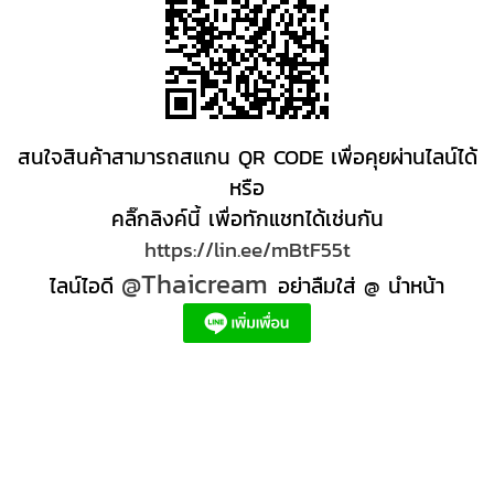
สนใจสินค้าสามารถสแกน QR CODE เพื่อคุยผ่านไลน์ได้
หรือ
คลิ๊กลิงค์นี้ เพื่อทักแชทได้เช่นกัน
https://lin.ee/mBtF55t
@Thaicream
ไลน์ไอดี
อย่าลืมใส่ @ นำหน้า
ผลิตภัณฑ์สปา Spa product ครีมสปา +ผลิต +สปา +ผลิต +สครับ สปา
สครับขัดผิว สครับผิว
+ราคาส่ง +สินค้า +สปา ผลิตภัณฑ์นวด น้ำมันนวดสปา +ผลิต +น้ำมันนวด +สครับขัดผิว +ขายส่ง
ผลิตภัณฑ์ สปา รับผลิตสครับขัดผิว ร้านขายผลิตภัณฑ์สปาภูเก็ต ผลิตภัณฑ์สปาไทย สินค้าส
ปา ผลิตภัณฑ์สปาออแกนิค ผลิตภัณฑ์สปาเชียงใหม่ ผลิตสปา รับผลิตสินค้าสปา สมุนไพรติด
แบรนด์ ผลิตภัณฑ์สปาตัว น้ำมันนวด สปา ผลิตภัณฑ์สปาหน้า ผลิตสครับ ขัดผิว ผลิตภัณฑ์ส
ปา คุณภาพสูง ราคาผลิตภัณฑ์สปาเท้า ครีมสปา สปาราคาส่ง รับผลิต ,ผลิตภัณฑ์นวดหน้า,
สครับขัดผิวขายส่ง รับผลิตสครับ, สินค้าสปา จตุจักรร้าน ขายส่ง สินค้าสปาออนไลท, น้ํามันนวด
สปายี่ห้อไหนดี, ครีมสปาเท้า ผลิตภัณฑ์สปาหน้า ครีมสปาหน้า รับทำครีม รับผลิตโลชั่น รับ