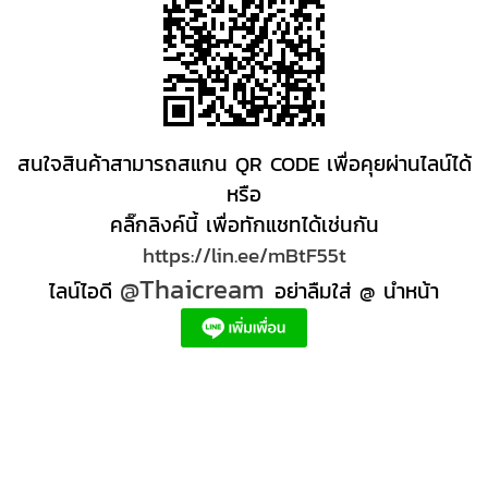
สนใจสินค้าสามารถสแกน QR CODE เพื่อคุยผ่านไลน์ได้
หรือ
คลิ๊กลิงค์นี้ เพื่อทักแชทได้เช่นกัน
https://lin.ee/mBtF55t
@Thaicream
ไลน์ไอดี
อย่าลืมใส่ @ นำหน้า
ผลิตภัณฑ์สปา Spa product ครีมสปา +ผลิต +สปา +ผลิต +สครับ สปา
สครับขัดผิว สครับผิว
+ราคาส่ง +สินค้า +สปา ผลิตภัณฑ์นวด น้ำมันนวดสปา +ผลิต +น้ำมันนวด +สครับขัดผิว +ขายส่ง
ผลิตภัณฑ์ สปา รับผลิตสครับขัดผิว ร้านขายผลิตภัณฑ์สปาภูเก็ต ผลิตภัณฑ์สปาไทย สินค้าส
ปา ผลิตภัณฑ์สปาออแกนิค ผลิตภัณฑ์สปาเชียงใหม่ ผลิตสปา รับผลิตสินค้าสปา สมุนไพรติด
แบรนด์ ผลิตภัณฑ์สปาตัว น้ำมันนวด สปา ผลิตภัณฑ์สปาหน้า ผลิตสครับ ขัดผิว ผลิตภัณฑ์ส
ปา คุณภาพสูง ราคาผลิตภัณฑ์สปาเท้า ครีมสปา สปาราคาส่ง รับผลิต ,ผลิตภัณฑ์นวดหน้า,
สครับขัดผิวขายส่ง รับผลิตสครับ, สินค้าสปา จตุจักรร้าน ขายส่ง สินค้าสปาออนไลท, น้ํามันนวด