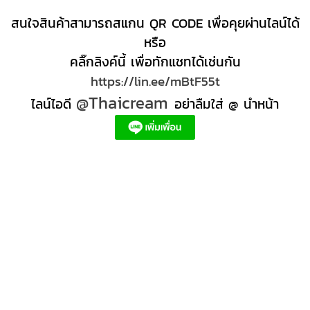
สนใจสินค้าสามารถสแกน QR CODE เพื่อคุยผ่านไลน์ได้
หรือ
คลิ๊กลิงค์นี้ เพื่อทักแชทได้เช่นกัน
https://lin.ee/mBtF55t
@Thaicream
ไลน์ไอดี
อย่าลืมใส่ @ นำหน้า
ผลิตภัณฑ์สปา Spa product ครีมสปา +ผลิต +สปา +ผลิต +สครับ สปา
สครับขัดผิว สครับผิว
+ราคาส่ง +สินค้า +สปา ผลิตภัณฑ์นวด น้ำมันนวดสปา +ผลิต +น้ำมันนวด +สครับขัดผิว +ขายส่ง
ผลิตภัณฑ์ สปา รับผลิตสครับขัดผิว ร้านขายผลิตภัณฑ์สปาภูเก็ต ผลิตภัณฑ์สปาไทย สินค้าส
ปา ผลิตภัณฑ์สปาออแกนิค ผลิตภัณฑ์สปาเชียงใหม่ ผลิตสปา รับผลิตสินค้าสปา สมุนไพรติด
แบรนด์ ผลิตภัณฑ์สปาตัว น้ำมันนวด สปา ผลิตภัณฑ์สปาหน้า ผลิตสครับ ขัดผิว ผลิตภัณฑ์ส
ปา คุณภาพสูง ราคาผลิตภัณฑ์สปาเท้า ครีมสปา สปาราคาส่ง รับผลิต ,ผลิตภัณฑ์นวดหน้า,
สครับขัดผิวขายส่ง รับผลิตสครับ, สินค้าสปา จตุจักรร้าน ขายส่ง สินค้าสปาออนไลท, น้ํามันนวด
สปายี่ห้อไหนดี, ครีมสปาเท้า ผลิตภัณฑ์สปาหน้า ครีมสปาหน้า รับทำครีม รับผลิตโลชั่น รับ
ผลิตครีม สร้างแบรนด์ ครีมแบรนด์ตัวเอง รับผลิตเวชสำอาง โรงงานรับผลิตเครื่องสําอาง
รับผลิตโลชั่นผิว รับผลิตแบรนด์ครีม บริษัทผลิตครีมดี ครีมสร้างแบรนด์ โรงงานผลิตมาร์ค
หน้า อยากทำครีม แบรนด์ตัวเอง อยากเป็นเจ้าของแบรนด์ครีม โรงงานผลิตเจลล้างหน้า ผลิต
เซรั่ม,อยากทําครีมขาย, โรงงานรับผลิตครีม สร้างแบรนด์, โรงงานผลิตครีมกันแดด สร้าง
แบรนด์, รับครีมจากโรงงาน, สั่งทำครีม, รับผลิตครีมรองพื้น, ผลิตสครับ, ผลิตโลชั่น, โรงงาน
ผลิตผลิตภัณฑ์สปา, รับผลิตครีมหน้าใส, โรงงานรับจ้างผลิต oem, ครีมทาใต้ตา ลดริ้วรอย,