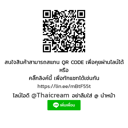
สนใจสินค้าสามารถสแกน QR CODE เพื่อคุยผ่านไลน์ได้
หรือ
คลิ๊กลิงค์นี้ เพื่อทักแชทได้เช่นกัน
https://lin.ee/mBtF55t
@Thaicream
ไลน์ไอดี
อย่าลืมใส่ @ นำหน้า
ผลิตภัณฑ์สปา Spa product ครีมสปา +ผลิต +สปา +ผลิต +สครับ สปา
สครับขัดผิว สครับผิว
+ราคาส่ง +สินค้า +สปา ผลิตภัณฑ์นวด น้ำมันนวดสปา +ผลิต +น้ำมันนวด +สครับขัดผิว +ขายส่ง
ผลิตภัณฑ์ สปา รับผลิตสครับขัดผิว ร้านขายผลิตภัณฑ์สปาภูเก็ต ผลิตภัณฑ์สปาไทย สินค้าส