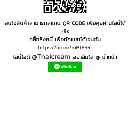
สนใจสินค้าสามารถสแกน QR CODE เพื่อคุยผ่านไลน์ได้
หรือ
คลิ๊กลิงค์นี้ เพื่อทักแชทได้เช่นกัน
https://lin.ee/mBtF55t
@Thaicream
ไลน์ไอดี
อย่าลืมใส่ @ นำหน้า
ผลิตภัณฑ์สปา Spa product ครีมสปา +ผลิต +สปา +ผลิต +สครับ สปา
สครับขัดผิว สครับผิว
+ราคาส่ง +สินค้า +สปา ผลิตภัณฑ์นวด น้ำมันนวดสปา +ผลิต +น้ำมันนวด +สครับขัดผิว +ขายส่ง
ผลิตภัณฑ์ สปา รับผลิตสครับขัดผิว ร้านขายผลิตภัณฑ์สปาภูเก็ต ผลิตภัณฑ์สปาไทย สินค้าส
ปา ผลิตภัณฑ์สปาออแกนิค ผลิตภัณฑ์สปาเชียงใหม่ ผลิตสปา รับผลิตสินค้าสปา สมุนไพรติด
แบรนด์ ผลิตภัณฑ์สปาตัว น้ำมันนวด สปา ผลิตภัณฑ์สปาหน้า ผลิตสครับ ขัดผิว ผลิตภัณฑ์ส
ปา คุณภาพสูง ราคาผลิตภัณฑ์สปาเท้า ครีมสปา สปาราคาส่ง รับผลิต ,ผลิตภัณฑ์นวดหน้า,
สครับขัดผิวขายส่ง รับผลิตสครับ, สินค้าสปา จตุจักรร้าน ขายส่ง สินค้าสปาออนไลท, น้ํามันนวด
สปายี่ห้อไหนดี, ครีมสปาเท้า ผลิตภัณฑ์สปาหน้า ครีมสปาหน้า รับทำครีม รับผลิตโลชั่น รับ
ผลิตครีม สร้างแบรนด์ ครีมแบรนด์ตัวเอง รับผลิตเวชสำอาง โรงงานรับผลิตเครื่องสําอาง
รับผลิตโลชั่นผิว รับผลิตแบรนด์ครีม บริษัทผลิตครีมดี ครีมสร้างแบรนด์ โรงงานผลิตมาร์ค
หน้า อยากทำครีม แบรนด์ตัวเอง อยากเป็นเจ้าของแบรนด์ครีม โรงงานผลิตเจลล้างหน้า ผลิต
เซรั่ม,อยากทําครีมขาย, โรงงานรับผลิตครีม สร้างแบรนด์, โรงงานผลิตครีมกันแดด สร้าง