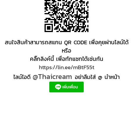
สนใจสินค้าสามารถสแกน QR CODE เพื่อคุยผ่านไลน์ได้
หรือ
คลิ๊กลิงค์นี้ เพื่อทักแชทได้เช่นกัน
https://lin.ee/mBtF55t
@Thaicream
ไลน์ไอดี
อย่าลืมใส่ @ นำหน้า
ผลิตภัณฑ์สปา Spa product ครีมสปา +ผลิต +สปา +ผลิต +สครับ สปา
สครับขัดผิว สครับผิว
+ราคาส่ง +สินค้า +สปา ผลิตภัณฑ์นวด น้ำมันนวดสปา +ผลิต +น้ำมันนวด +สครับขัดผิว +ขายส่ง
ผลิตภัณฑ์ สปา รับผลิตสครับขัดผิว ร้านขายผลิตภัณฑ์สปาภูเก็ต ผลิตภัณฑ์สปาไทย สินค้าส
ปา ผลิตภัณฑ์สปาออแกนิค ผลิตภัณฑ์สปาเชียงใหม่ ผลิตสปา รับผลิตสินค้าสปา สมุนไพรติด
แบรนด์ ผลิตภัณฑ์สปาตัว น้ำมันนวด สปา ผลิตภัณฑ์สปาหน้า ผลิตสครับ ขัดผิว ผลิตภัณฑ์ส
ปา คุณภาพสูง ราคาผลิตภัณฑ์สปาเท้า ครีมสปา สปาราคาส่ง รับผลิต ,ผลิตภัณฑ์นวดหน้า,
สครับขัดผิวขายส่ง รับผลิตสครับ, สินค้าสปา จตุจักรร้าน ขายส่ง สินค้าสปาออนไลท, น้ํามันนวด
สปายี่ห้อไหนดี, ครีมสปาเท้า ผลิตภัณฑ์สปาหน้า ครีมสปาหน้า รับทำครีม รับผลิตโลชั่น รับ